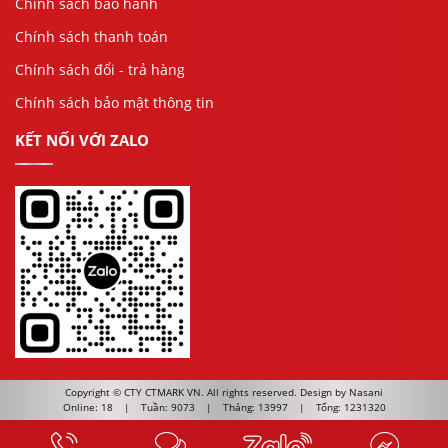
Chính sách bảo hành
Chính sách thanh toán
Chính sách đổi - trả hàng
Chính sách bảo mật thông tin
KẾT NỐI VỚI ZALO
Copyright ©
CTY CTMARK VN
. All rights reserved. Design by Nasani
Online: 18
|
Tuần: 9073
|
Tháng: 13997
|
Tổng: 1231320