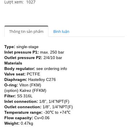
Lượt xem:
1027
Thông tin sản phẩm
Bình luận
Type:
single-stage
Inlet pressure P1:
max. 250 bar
Outlet pressure P2:
2/4/10 bar
Materials
Body regulator:
see ordering info
Valve seat:
PCTFE
Diaphragm:
Hastelloy C276
O-ring:
Viton (FKM)
(option) Kalrez (FFKM)
Filter:
SS 316L
Inlet connection:
1/8”, 1/4”NPT(F)
Outlet connection:
1/8”, 1/4”NPT(F)
Temperature range:
-30
℃
to +74
℃
Flow capacity:
Cv=0.06
Weight:
0.47kg