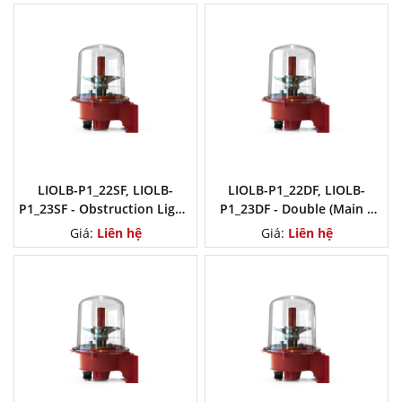
LIOLB-P1_22SF, LIOLB-
LIOLB-P1_22DF, LIOLB-
P1_23SF - Obstruction Light,
P1_23DF - Double (Main +
Low Intensity L-810
Stand-By) obstruction
Giá:
Liên hệ
Giá:
Liên hệ
Flashing
Light, Low Intensity L-810
Flashing