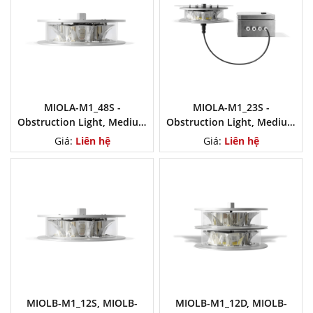
MIOLA-M1_48S -
MIOLA-M1_23S -
Obstruction Light, Medium
Obstruction Light, Medium
Intensity Type A
Intensity Type A
Giá:
Liên hệ
Giá:
Liên hệ
MIOLB-M1_12S, MIOLB-
MIOLB-M1_12D, MIOLB-