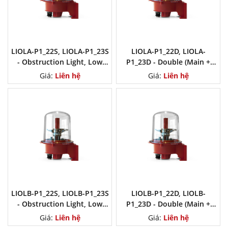
LIOLA-P1_22S, LIOLA-P1_23S
LIOLA-P1_22D, LIOLA-
- Obstruction Light, Low
P1_23D - Double (Main +
Intensity Type A
Stand-By) Obstruction
Giá:
Liên hệ
Giá:
Liên hệ
Light, Low Intensity Type A
LIOLB-P1_22S, LIOLB-P1_23S
LIOLB-P1_22D, LIOLB-
- Obstruction Light, Low
P1_23D - Double (Main +
Intensity Type B
Stand-By) Obstruction
Giá:
Liên hệ
Giá:
Liên hệ
Light, Low Intensity Type B