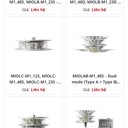
M1_48S, MIOLB-M1_23S -
M1_48D, MIOLB-M1_23D -
Obstruction Light, Medium
Double (Main + Stand-By)
Giá:
Liên hệ
Giá:
Liên hệ
Intensity Type B
Obstruction Light, Medium
Intensity Type B
MIOLC-M1_12S, MIOLC-
MIOLAB-M1_48S - Dual
M1_48S, MIOLC-M1_23S -
mode (Type A + Type B)
Obstruction Light, Medium
Obstruction Light, Medium
Giá:
Liên hệ
Giá:
Liên hệ
Intensity Type C
Intensity