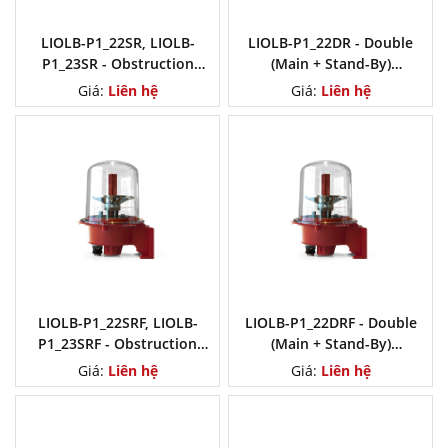
LIOLB-P1_22SR, LIOLB-
LIOLB-P1_22DR - Double
P1_23SR - Obstruction
(Main + Stand-By)
Light, Low Intensity Type B,
obstruction Light, Low
Giá:
Liên hệ
Giá:
Liên hệ
NVG Compatible
Intensity Type B, NVG
Compatible
LIOLB-P1_22SRF, LIOLB-
LIOLB-P1_22DRF - Double
P1_23SRF - Obstruction
(Main + Stand-By)
Light, Low Intensity L-810
obstruction Light, Low
Giá:
Liên hệ
Giá:
Liên hệ
Flashing, NVG Compatible
Intensity L-810 Flashing,
NVG Compatible