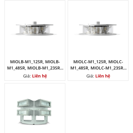
MIOLB-M1_12SR, MIOLB-
MIOLC-M1_12SR, MIOLC-
M1_48SR, MIOLB-M1_23SR -
M1_48SR, MIOLC-M1_23SR -
Obstruction Light, Medium
Obstruction Light, Medium
Giá:
Liên hệ
Giá:
Liên hệ
Intensity Type B, NVG
Intensity Type C, NVG
Compatible
Compatible