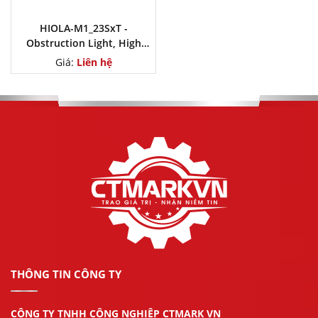
HIOLA-M1_23SxT -
Obstruction Light, High
Intensity Type A
Giá:
Liên hệ
THÔNG TIN CÔNG TY
CÔNG TY TNHH CÔNG NGHIỆP CTMARK VN