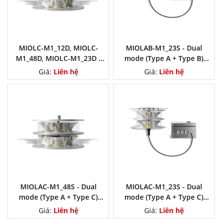
MIOLC-M1_12D, MIOLC-
MIOLAB-M1_23S - Dual
M1_48D, MIOLC-M1_23D -
mode (Type A + Type B)
Double (Main + Stand-By)
Obstruction Light, Medium
Giá:
Liên hệ
Giá:
Liên hệ
Obstruction Light, Medium
Intensity
Intensity Type C
MIOLAC-M1_48S - Dual
MIOLAC-M1_23S - Dual
mode (Type A + Type C)
mode (Type A + Type C)
Obstruction Light, Medium
Obstruction Light, Medium
Giá:
Liên hệ
Giá:
Liên hệ
Intensity
Intensity