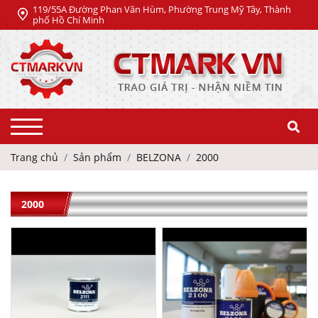
119/55A Đường Phan Văn Hùm, Phường Trung Mỹ Tây, Thành
phố Hồ Chí Minh
Trang chủ
Sản phẩm
BELZONA
2000
2000