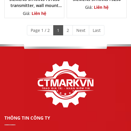
transmitter, wall mount
Giá:
Liên hệ
housing
Giá:
Liên hệ
Page 1 / 2
1
2
Next
Last
THÔNG TIN CÔNG TY