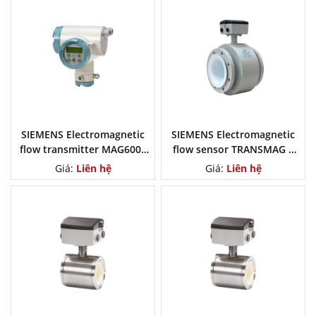
SIEMENS Electromagnetic
SIEMENS Electromagnetic
flow transmitter MAG6000
flow sensor TRANSMAG 2
I/MAG6000 I Ex
with sensor 911/E
Giá:
Liên hệ
Giá:
Liên hệ