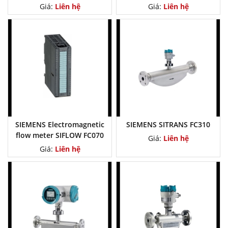
SITRANS FC MASS 2100 DI
Giá:
Liên hệ
Giá:
Liên hệ
1,5 with Electromagnetic
flow meter SITRANS FCT010,
FCT030 and SIFLOW FC070
SIEMENS Electromagnetic
SIEMENS SITRANS FC310
flow meter SIFLOW FC070
Giá:
Liên hệ
Giá:
Liên hệ