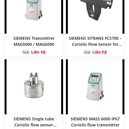
SIEMENS Transmitter
SIEMENS SITRANS FCS700 –
MAG5000 / MAG6000
Coriolis Flow Sensor for
Large Pipes and High Flow
Giá:
Liên hệ
Giá:
Liên hệ
Rates
SIEMENS Single tube
SIEMENS MASS 6000 IP67
Coriolis flow sensor
Coriolis flow transmitter