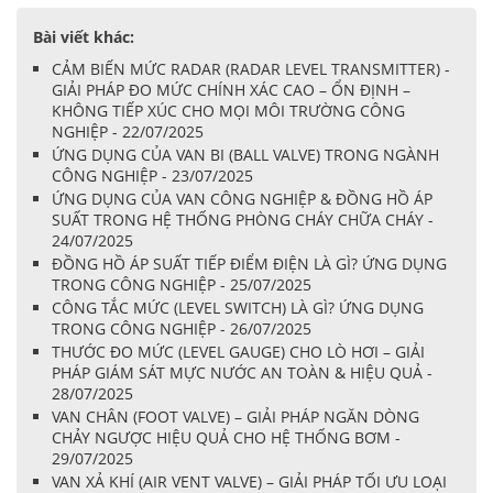
Bài viết khác:
CẢM BIẾN MỨC RADAR (RADAR LEVEL TRANSMITTER) -
GIẢI PHÁP ĐO MỨC CHÍNH XÁC CAO – ỔN ĐỊNH –
KHÔNG TIẾP XÚC CHO MỌI MÔI TRƯỜNG CÔNG
NGHIỆP - 22/07/2025
ỨNG DỤNG CỦA VAN BI (BALL VALVE) TRONG NGÀNH
CÔNG NGHIỆP - 23/07/2025
ỨNG DỤNG CỦA VAN CÔNG NGHIỆP & ĐỒNG HỒ ÁP
SUẤT TRONG HỆ THỐNG PHÒNG CHÁY CHỮA CHÁY -
24/07/2025
ĐỒNG HỒ ÁP SUẤT TIẾP ĐIỂM ĐIỆN LÀ GÌ? ỨNG DỤNG
TRONG CÔNG NGHIỆP - 25/07/2025
CÔNG TẮC MỨC (LEVEL SWITCH) LÀ GÌ? ỨNG DỤNG
TRONG CÔNG NGHIỆP - 26/07/2025
THƯỚC ĐO MỨC (LEVEL GAUGE) CHO LÒ HƠI – GIẢI
PHÁP GIÁM SÁT MỰC NƯỚC AN TOÀN & HIỆU QUẢ -
28/07/2025
VAN CHÂN (FOOT VALVE) – GIẢI PHÁP NGĂN DÒNG
CHẢY NGƯỢC HIỆU QUẢ CHO HỆ THỐNG BƠM -
29/07/2025
VAN XẢ KHÍ (AIR VENT VALVE) – GIẢI PHÁP TỐI ƯU LOẠI