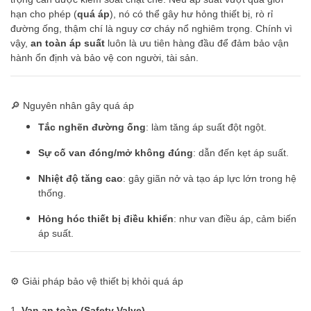
hạn cho phép (
quá áp
), nó có thể gây hư hỏng thiết bị, rò rỉ
đường ống, thậm chí là nguy cơ cháy nổ nghiêm trọng. Chính vì
vậy,
an toàn áp suất
luôn là ưu tiên hàng đầu để đảm bảo vận
hành ổn định và bảo vệ con người, tài sản.
🔎 Nguyên nhân gây quá áp
Tắc nghẽn đường ống
: làm tăng áp suất đột ngột.
Sự cố van đóng/mở không đúng
: dẫn đến kẹt áp suất.
Nhiệt độ tăng cao
: gây giãn nở và tạo áp lực lớn trong hệ
thống.
Hỏng hóc thiết bị điều khiển
: như van điều áp, cảm biến
áp suất.
⚙️ Giải pháp bảo vệ thiết bị khỏi quá áp
1.
Van an toàn (Safety Valve)