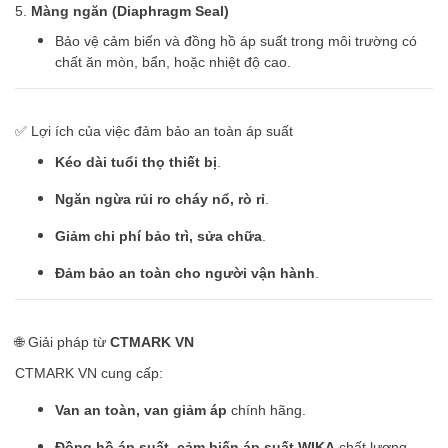
5.
Màng ngăn (Diaphragm Seal)
Bảo vệ cảm biến và đồng hồ áp suất trong môi trường có
chất ăn mòn, bẩn, hoặc nhiệt độ cao.
✅ Lợi ích của việc đảm bảo an toàn áp suất
Kéo dài tuổi thọ thiết bị
.
Ngăn ngừa rủi ro cháy nổ, rò rỉ
.
Giảm chi phí bảo trì, sửa chữa
.
Đảm bảo an toàn cho người vận hành
.
🌐 Giải pháp từ
CTMARK VN
CTMARK VN cung cấp:
Van an toàn, van giảm áp
chính hãng.
Đồng hồ áp suất, cảm biến áp suất WIKA
chất lượng