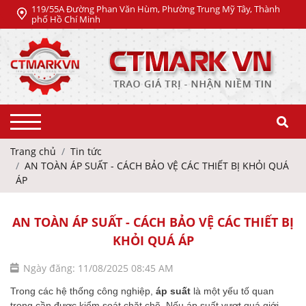
119/55A Đường Phan Văn Hùm, Phường Trung Mỹ Tây, Thành
phố Hồ Chí Minh
Trang chủ
Tin tức
AN TOÀN ÁP SUẤT - CÁCH BẢO VỆ CÁC THIẾT BỊ KHỎI QUÁ
ÁP
AN TOÀN ÁP SUẤT - CÁCH BẢO VỆ CÁC THIẾT BỊ
KHỎI QUÁ ÁP
Ngày đăng: 11/08/2025 08:45 AM
Trong các hệ thống công nghiệp,
áp suất
là một yếu tố quan
trọng cần được kiểm soát chặt chẽ. Nếu áp suất vượt quá giới