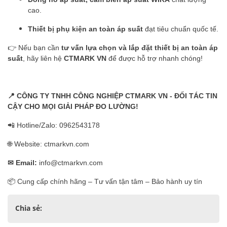
cao.
Thiết bị phụ kiện an toàn áp suất
đạt tiêu chuẩn quốc tế.
👉 Nếu bạn cần
tư vấn lựa chọn và lắp đặt thiết bị an toàn áp
suất
, hãy liên hệ
CTMARK VN
để được hỗ trợ nhanh chóng!
📍
CÔNG TY TNHH CÔNG NGHIỆP CTMARK VN - ĐỐI TÁC TIN
CẬY CHO MỌI GIẢI PHÁP ĐO LƯỜNG!
📲 Hotline/Zalo: 0962543178
🌐 Website: ctmarkvn.com
✉
Email:
info@ctmarkvn.com
📦 Cung cấp chính hãng – Tư vấn tận tâm – Bảo hành uy tín
Chia sẻ: