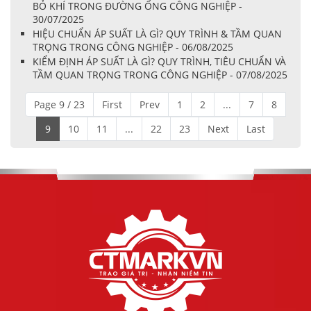
BỎ KHÍ TRONG ĐƯỜNG ỐNG CÔNG NGHIỆP -
30/07/2025
HIỆU CHUẨN ÁP SUẤT LÀ GÌ? QUY TRÌNH & TẦM QUAN
TRỌNG TRONG CÔNG NGHIỆP - 06/08/2025
KIỂM ĐỊNH ÁP SUẤT LÀ GÌ? QUY TRÌNH, TIÊU CHUẨN VÀ
TẦM QUAN TRỌNG TRONG CÔNG NGHIỆP - 07/08/2025
Page 9 / 23
First
Prev
1
2
...
7
8
9
10
11
...
22
23
Next
Last