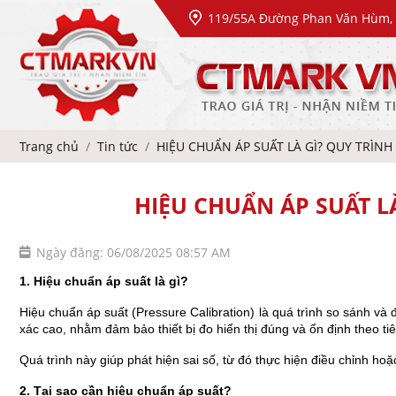
119/55A Đường Phan Văn Hùm, 
Trang chủ
Tin tức
HIỆU CHUẨN ÁP SUẤT LÀ GÌ? QUY TRÌ
HIỆU CHUẨN ÁP SUẤT 
Ngày đăng: 06/08/2025 08:57 AM
1. Hiệu chuẩn áp suất là gì?
Hiệu chuẩn áp suất
(Pressure Calibration) là quá trình so sánh và đ
xác cao, nhằm đảm bảo thiết bị đo hiển thị đúng và ổn định theo ti
Quá trình này giúp phát hiện sai số, từ đó thực hiện điều chỉnh ho
2. Tại sao cần hiệu chuẩn áp suất?