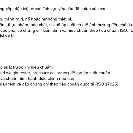
nghiệp, đặc biệt ở các lĩnh vực yêu cầu độ chính xác cao:
tránh rò rỉ, nổ hoặc hư hỏng thiết bị.
, thực phẩm, hóa chất, sai số áp suất có thể ảnh hưởng đến chất lư
uộc phải có chứng chỉ kiểm định và hiệu chuẩn theo tiêu chuẩn ISO, I
kéo dài.
p suất trước khi hiệu chuẩn.
d weight tester, pressure calibrator) để tạo áp suất chuẩn.
o và chuẩn, tiến hành điều chỉnh nếu cần.
 dán tem và cấp chứng chỉ theo tiêu chuẩn quốc tế (ISO 17025).