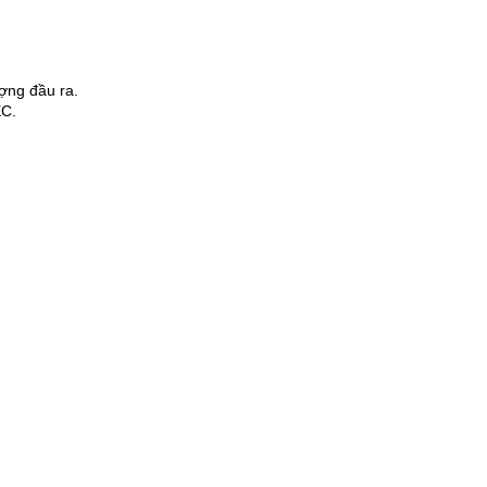
ợng đầu ra.
EC.