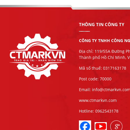
THÔNG TIN CÔNG TY
CÔNG TY TNHH CÔNG NG
Địa chỉ: 119/55A Đường P
Thành phố Hồ Chí Minh, 
Mã số thuế: 0317163178
Post code: 70000
Email: info@ctmarkvn.co
www.ctmarkvn.com
Hotline: 0962543178