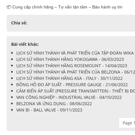
📦 Cung cấp chính hãng – Tư vấn tận tâm – Bảo hành uy tín
Chia sẻ:
Bài viết khác:
LỊCH SỬ HÌNH THÀNH VÀ PHÁT TRIỂN CỦA TẬP ĐOÀN WIKA -
LỊCH SỬ HÌNH THÀNH HÃNG YOKOGAWA - 06/03/2023
LỊCH SỬ HÌNH THÀNH HÃNG ROSEMOUNT - 14/04/2023
LỊCH SỬ HÌNH THÀNH VÀ PHÁT TRIỂN CỦA BELZONA - 06/1
LỊCH SỬ HÌNH THÀNH HÃNG ASA - ITALY - 30/11/2022
ĐỒNG HỒ ĐO ÁP SUẤT - PRESSURE GAUGE - 21/06/2022
CẢM BIẾN ÁP SUẤT (PRESSURE TRANSMITTER) - THIẾT BỊ
VAN CÔNG NGHIỆP - INDUSTRIAL VALVE - 04/10/2022
BELZONA VÀ ỨNG DỤNG - 08/06/2022
VAN BI - BALL VALVE - 09/11/2023
Page 1