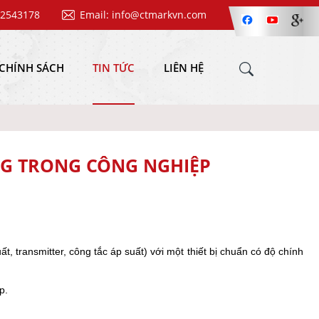
62543178
Email: info@ctmarkvn.com
CHÍNH SÁCH
TIN TỨC
LIÊN HỆ
NG TRONG CÔNG NGHIỆP
t, transmitter, công tắc áp suất) với một thiết bị chuẩn có độ chính
p.