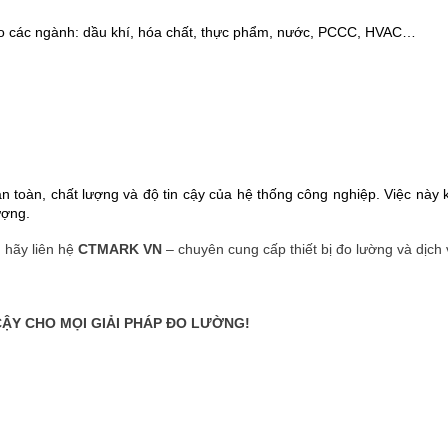
cho các ngành: dầu khí, hóa chất, thực phẩm, nước, PCCC, HVAC…
 toàn, chất lượng và độ tin cậy của hệ thống công nghiệp. Việc này kh
ượng.
, hãy liên hệ
CTMARK VN
– chuyên cung cấp thiết bị đo lường và dịch 
CẬY CHO MỌI GIẢI PHÁP ĐO LƯỜNG!