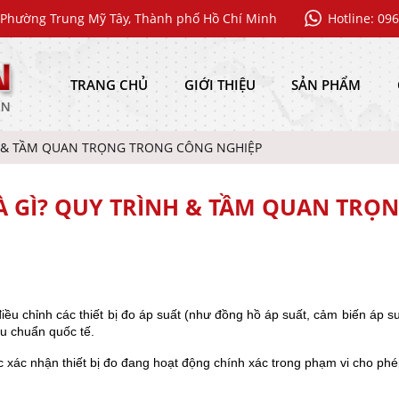
Phường Trung Mỹ Tây, Thành phố Hồ Chí Minh
Hotline: 09
TRANG CHỦ
GIỚI THIỆU
SẢN PHẨM
NH & TẦM QUAN TRỌNG TRONG CÔNG NGHIỆP
LÀ GÌ? QUY TRÌNH & TẦM QUAN TRỌ
iều chỉnh các thiết bị đo áp suất (như đồng hồ áp suất, cảm biến áp suấ
êu chuẩn quốc tế.
ặc xác nhận thiết bị đo đang hoạt động chính xác trong phạm vi cho phé