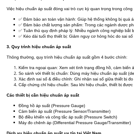
Việc hiệu chuẩn áp suất đóng vai trò cực kỳ quan trọng trong công 
✅ Đảm bảo an toàn vận hành: Giúp hệ thống không bị quá áp, 
✅ Đảm bảo chất lượng sản phẩm: Trong các ngành dược phẩm
✅ Tuân thủ quy định pháp lý: Nhiều ngành công nghiệp bắt b
✅ Kéo dài tuổi thọ thiết bị: Giảm nguy cơ hỏng hóc do sai số 
3. Quy trình hiệu chuẩn áp suất
Thông thường, quy trình hiệu chuẩn áp suất gồm 4 bước chính:
Kiểm tra ngoại quan: Xem xét tình trạng đồng hồ, cảm biến á
So sánh với thiết bị chuẩn: Dùng máy hiệu chuẩn áp suất (dea
Xác định sai số & điều chỉnh: Ghi nhận sai số giữa thiết bị đ
Cấp chứng chỉ hiệu chuẩn: Sau khi hiệu chuẩn, thiết bị được
Các thiết bị cần hiệu chuẩn áp suất
Đồng hồ áp suất (Pressure Gauge)
Cảm biến áp suất (Pressure Sensor/Transmitter)
Bộ điều khiển và công tắc áp suất (Pressure Switch)
Máy đo chênh áp (Differential Pressure Gauge/Transmitter)
Dịch vụ hiệu chuẩn áp suất uy tín tại Việt Nam