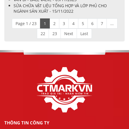
SỬA CHỮA VẬT LIỆU TỔNG HỢP VÀ LỚP PHỦ CHO
NGÀNH SẢN XUẤT - 15/11/2022
Page 1 / 23
1
2
3
4
5
6
7
...
22
23
Next
Last
THÔNG TIN CÔNG TY