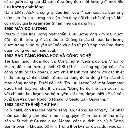
của người sáng lập đã sớm đưa ông đến một hướng đi mới:
Đo
lưu lượng chất lỏng.
Năm 1947, ASA là công ty đầu tiên của Ý sản xuất và bán ống
thủy tinh đo lưu lượng có diện tích thay đổi cho chất lỏng và khí,
còn được gọi là Asameter (nhãn hiệu đã đăng ký).
1960 MÁY ĐO LƯỜNG
Phạm vi của lưu lượng phát triển. Lưu lượng ống kim loại được
đặt trên thị trường Ý và quốc tế. Chúng là các chỉ báo lưu lượng
được trang bị bộ truyền khí nén và điện tử phù hợp cho ứng dụng
quan trọng về mặt hiệu suất.
1982 BẢO TÀNG KHOA HỌC VÀ CÔNG NGHỆ
Tại Bảo tàng Khoa học và Công nghệ “Leonardo Da Vinci” ở
Milan, đã khai trương sảnh GISI (Thiết bị công nghiệp của các
công ty thuộc tập đoàn), được chia thành một nhóm lớn các thiết
bị đo lường và điều khiển, được sử dụng để tự động hóa các nhà
máy công nghiệp. Dưới tiêu đề “Đo lưu lượng” có một Asameter
được trình bày với chú thích sau: “Đồng hồ đo thể tích axit nitric
với chỉ báo lưu lượng và bộ truyền khí nén, được thiết kế và sản
xuất bởi Asa Cav. Rodolfo Rinaldi ở Sesto San Giovanni. ”
1983-1987 THẾ HỆ THỨ HAI
Ilo Rinaldi, con trai của người sáng lập, tiếp quản công ty. Để phát
triển các dòng sản phẩm mới, ông quyết định mở một nhà máy
sản xuất mới ở Grumello del Monte, cách di tích lịch sử ở Sesto
San Giovanni khoảng 60 km. Trong thời kỳ này đã ra đời việc sản