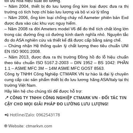
tối ưu hóa hiệu suất đo lường.
– Năm 2004, thiết bị đo lưu lượng ống kim loại được đưa ra thị
trường có tích hợp chỉ báo lưu lượng và bộ vi xử lý tổng
– Năm 2006, ống kim loại chống cháy nổ Aameter phiên bản Exd
được đưa vào các khu vực nguy hiểm.
– Năm 2008 ra đời Ameters model V6 để đo thể tích chất lỏng lớn
trong các đường ống có đường kính danh nghĩa nhỏ. Nguyên tắc
đo do ASA nghiên cứu và thiết kế đã được cấp bằng sáng chế.
– Chứng nhận Hệ thống quản lý chất lượng theo tiêu chuẩn UNI
EN ISO 9001:2008.
– Năm 2013, được đưa ra thị trường Đồng hồ đo lỗ hiệu chuẩn
theo tiêu chuẩn ISO 5167.2-2003 – DIN 1952 – BS 1042: PHẦN
1.1 – ASME MFC 3M – 14M ASME MFC GOST 8563.
Công ty TNHH Công Nghiệp CTMARK VN tự hào là đại lý chuyên
cung cấp các sản phẩm thiết bị đo lưu lương hãng ASA/Italy tại thị
trường Việt Nam.
Hãy liên hệ cho chúng tôi để được hỗ trợ:
📍
CÔNG TY TNHH CÔNG NGHIỆP CTMARK VN - ĐỐI TÁC TIN
CẬY CHO MỌI GIẢI PHÁP ĐO LƯỜNG LƯU LƯỢNG!
📲 Hotline/Zalo: 0962543178
🌐
Website: ctmarkvn.com