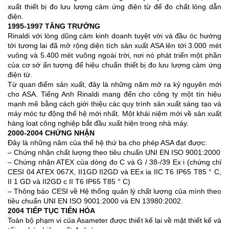
xuất thiết bị đo lưu lượng cảm ứng điện từ để đo chất lỏng dẫn
điện.
1995-1997 TĂNG TRƯỞNG
Rinaldi với lòng dũng cảm kinh doanh tuyệt vời và đầu óc hướng
tới tương lai đã mở rộng diện tích sản xuất ASA lên tới 3.000 mét
vuông và 5.400 mét vuông ngoài trời, nơi nó phát triển một phần
của cơ sở ấn tượng để hiệu chuẩn thiết bị đo lưu lượng cảm ứng
điện từ.
Từ quan điểm sản xuất, đây là những năm mở ra kỷ nguyên mới
cho ASA. Tiếng Anh Rinaldi mang đến cho công ty một tín hiệu
mạnh mẽ bằng cách giới thiệu các quy trình sản xuất sáng tạo và
máy móc tự động thế hệ mới nhất. Một khái niệm mới về sản xuất
hàng loạt công nghiệp bắt đầu xuất hiện trong nhà máy.
2000-2004 CHỨNG NHẬN
Đây là những năm của thế hệ thứ ba cho phép ASA đạt được:
– Chứng nhận chất lượng theo tiêu chuẩn UNI EN ISO 9001:2000
– Chứng nhận ATEX của dòng đo C và G / 38-/39 Ex i (chứng chỉ
CESI 04 ATEX 067X, II1GD II2GD và EEx ia IIC T6 IP65 T85 ° C,
II 1 GD và II2GD c II T6 IP65 T85 ° C)
– Thông báo CESI về Hệ thống quản lý chất lượng của mình theo
tiêu chuẩn UNI EN ISO 9001:2000 và EN 13980:2002.
2004 TIẾP TỤC TIẾN HÓA
Toàn bộ phạm vi của Asameter được thiết kế lại về mặt thiết kế và