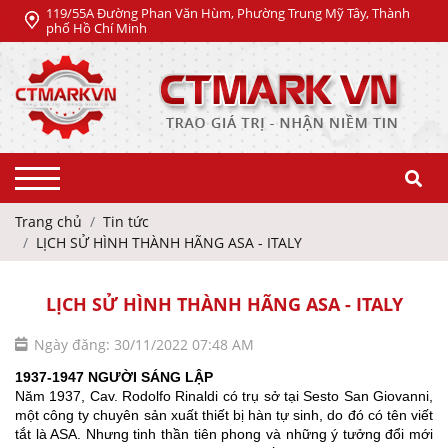
119/55A Đường Phan Văn Hùm, Phường Trung Mỹ Tây, Thành
phố Hồ Chí Minh
Trang chủ
Tin tức
LỊCH SỬ HÌNH THÀNH HÃNG ASA - ITALY
LỊCH SỬ HÌNH THÀNH HÃNG ASA - ITALY
Ngày đăng: 30/11/2022 07:48 AM
1937-1947 NGƯỜI SÁNG LẬP
Năm 1937, Cav. Rodolfo Rinaldi có trụ sở tại Sesto San Giovanni,
một công ty chuyên sản xuất thiết bị hàn tự sinh, do đó có tên viết
tắt là ASA. Nhưng tinh thần tiên phong và những ý tưởng đổi mới