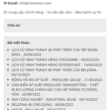
✉
Email:
info@ctmarkvn.com
📦 Cung cấp chính hãng – Tư vấn tận tâm – Bảo hành uy tín
Chia sẻ:
Bài viết khác:
LỊCH SỬ HÌNH THÀNH VÀ PHÁT TRIỂN CỦA TẬP ĐOÀN
WIKA - 25/06/2022
LỊCH SỬ HÌNH THÀNH HÃNG YOKOGAWA - 06/03/2023
LỊCH SỬ HÌNH THÀNH HÃNG ROSEMOUNT - 14/04/2023
LỊCH SỬ HÌNH THÀNH VÀ PHÁT TRIỂN CỦA BELZONA -
06/12/2023
ĐỒNG HỒ ĐO ÁP SUẤT - PRESSURE GAUGE - 21/06/2022
CẢM BIẾN ÁP SUẤT (PRESSURE TRANSMITTER) - THIẾT
BỊ ĐO LƯỜNG CHÍNH XÁC CHO HỆ THỐNG TỰ ĐỘNG
HÓA - 26/08/2022
VAN CÔNG NGHIỆP - INDUSTRIAL VALVE - 04/10/2022
BELZONA VÀ ỨNG DỤNG - 08/06/2022
VAN BI - BALL VALVE - 09/11/2023