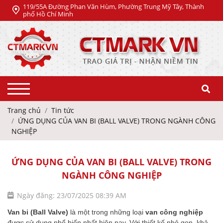
119/55A Đường Phan Văn Hùm, Phường Trung Mỹ Tây, Thành
phố Hồ Chí Minh
Trang chủ
Tin tức
ỨNG DỤNG CỦA VAN BI (BALL VALVE) TRONG NGÀNH CÔNG
NGHIỆP
ỨNG DỤNG CỦA VAN BI (BALL VALVE) TRONG
NGÀNH CÔNG NGHIỆP
Ngày đăng: 23/07/2025 08:39 AM
Van bi (Ball Valve)
là một trong những loại
van công nghiệp
được sử dụng phổ biến nhất hiện nay. Với thiết kế nhỏ gọn, khả