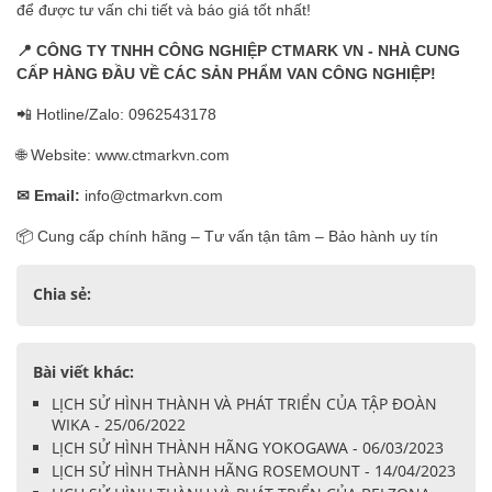
để được tư vấn chi tiết và báo giá tốt nhất!
📍
CÔNG TY TNHH CÔNG NGHIỆP CTMARK VN - NHÀ CUNG
CẤP HÀNG ĐẦU VỀ CÁC SẢN PHẨM VAN CÔNG NGHIỆP!
📲 Hotline/Zalo: 0962543178
🌐 Website: www.ctmarkvn.com
✉
Email:
info@ctmarkvn.com
📦 Cung cấp chính hãng – Tư vấn tận tâm – Bảo hành uy tín
Chia sẻ:
Bài viết khác:
LỊCH SỬ HÌNH THÀNH VÀ PHÁT TRIỂN CỦA TẬP ĐOÀN
WIKA - 25/06/2022
LỊCH SỬ HÌNH THÀNH HÃNG YOKOGAWA - 06/03/2023
LỊCH SỬ HÌNH THÀNH HÃNG ROSEMOUNT - 14/04/2023