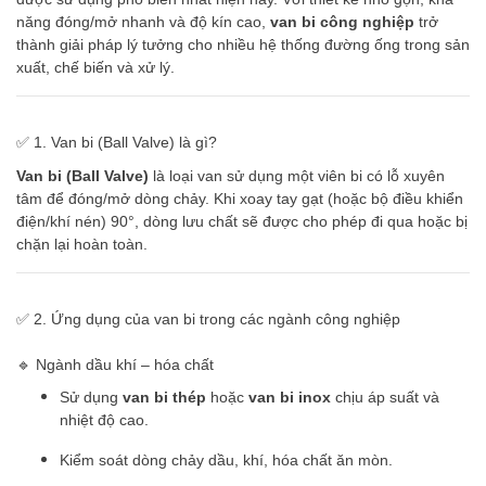
năng đóng/mở nhanh và độ kín cao,
van bi công nghiệp
trở
thành giải pháp lý tưởng cho nhiều hệ thống đường ống trong sản
xuất, chế biến và xử lý.
✅ 1. Van bi (Ball Valve) là gì?
Van bi (Ball Valve)
là loại van sử dụng một viên bi có lỗ xuyên
tâm để đóng/mở dòng chảy. Khi xoay tay gạt (hoặc bộ điều khiển
điện/khí nén) 90°, dòng lưu chất sẽ được cho phép đi qua hoặc bị
chặn lại hoàn toàn.
✅ 2. Ứng dụng của van bi trong các ngành công nghiệp
🔹 Ngành dầu khí – hóa chất
Sử dụng
van bi thép
hoặc
van bi inox
chịu áp suất và
nhiệt độ cao.
Kiểm soát dòng chảy dầu, khí, hóa chất ăn mòn.