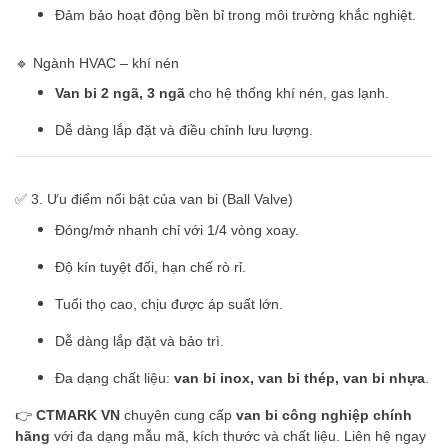
Đảm bảo hoạt động bền bỉ trong môi trường khắc nghiệt.
🔹 Ngành HVAC – khí nén
Van bi 2 ngã, 3 ngã
cho hệ thống khí nén, gas lạnh.
Dễ dàng lắp đặt và điều chỉnh lưu lượng.
✅ 3. Ưu điểm nổi bật của van bi (Ball Valve)
Đóng/mở nhanh chỉ với 1/4 vòng xoay.
Độ kín tuyệt đối, hạn chế rò rỉ.
Tuổi thọ cao, chịu được áp suất lớn.
Dễ dàng lắp đặt và bảo trì.
Đa dạng chất liệu:
van bi inox, van bi thép, van bi nhựa
.
👉
CTMARK VN
chuyên cung cấp
van bi công nghiệp chính
hãng
với đa dạng mẫu mã, kích thước và chất liệu. Liên hệ ngay