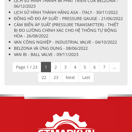
LỊCH SỬ HÌNH THÀNH VÀ PHÁT TRIỂN CỦA BELZONA -
06/12/2023
LỊCH SỬ HÌNH THÀNH HÃNG ASA - ITALY - 30/11/2022
ĐỒNG HỒ ĐO ÁP SUẤT - PRESSURE GAUGE - 21/06/2022
CẢM BIẾN ÁP SUẤT (PRESSURE TRANSMITTER) - THIẾT
BỊ ĐO LƯỜNG CHÍNH XÁC CHO HỆ THỐNG TỰ ĐỘNG
HÓA - 26/08/2022
VAN CÔNG NGHIỆP - INDUSTRIAL VALVE - 04/10/2022
BELZONA VÀ ỨNG DỤNG - 08/06/2022
VAN BI - BALL VALVE - 09/11/2023
Page 1 / 23
1
2
3
4
5
6
7
...
22
23
Next
Last