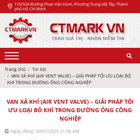
119/55A Đường Phan Văn Hùm, Phường Trung Mỹ Tây, Thành
phố Hồ Chí Minh
Trang chủ
Tin tức
VAN XẢ KHÍ (AIR VENT VALVE) – GIẢI PHÁP TỐI ƯU LOẠI BỎ
KHÍ TRONG ĐƯỜNG ỐNG CÔNG NGHIỆP
VAN XẢ KHÍ (AIR VENT VALVE) – GIẢI PHÁP TỐI
ƯU LOẠI BỎ KHÍ TRONG ĐƯỜNG ỐNG CÔNG
NGHIỆP
Ngày đăng: 30/07/2025 11:06 AM