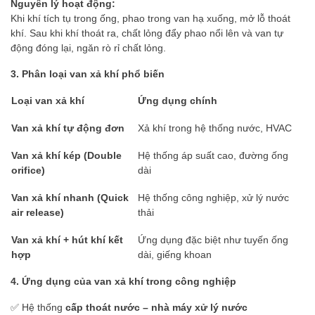
Nguyên lý hoạt động:
Khi khí tích tụ trong ống, phao trong van hạ xuống, mở lỗ thoát
khí. Sau khi khí thoát ra, chất lỏng đẩy phao nổi lên và van tự
động đóng lại, ngăn rò rỉ chất lỏng.
3. Phân loại van xả khí phổ biến
Loại van xả khí
Ứng dụng chính
Van xả khí tự động đơn
Xả khí trong hệ thống nước, HVAC
Van xả khí kép (Double
Hệ thống áp suất cao, đường ống
orifice)
dài
Van xả khí nhanh (Quick
Hệ thống công nghiệp, xử lý nước
air release)
thải
Van xả khí + hút khí kết
Ứng dụng đặc biệt như tuyến ống
hợp
dài, giếng khoan
4. Ứng dụng của van xả khí trong công nghiệp
✅ Hệ thống
cấp thoát nước – nhà máy xử lý nước