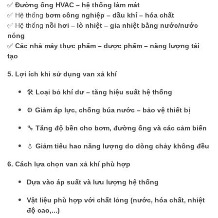
✅
Đường ống HVAC – hệ thống làm mát
✅ Hệ thống
bơm công nghiệp – dầu khí – hóa chất
✅ Hệ thống
nồi hơi – lò nhiệt – gia nhiệt bằng nước/nước
nóng
✅
Các nhà máy thực phẩm – dược phẩm – năng lượng tái
tạo
5. Lợi ích khi sử dụng van xả khí
🛠️
Loại bỏ khí dư – tăng hiệu suất hệ thống
⚙️
Giảm áp lực, chống búa nước – bảo vệ thiết bị
🔧
Tăng độ bền cho bơm, đường ống và các cảm biến
💧
Giảm tiêu hao năng lượng do dòng chảy không đều
6. Cách lựa chọn van xả khí phù hợp
Dựa vào áp suất và lưu lượng hệ thống
Vật liệu phù hợp với chất lỏng (nước, hóa chất, nhiệt
độ cao,...)