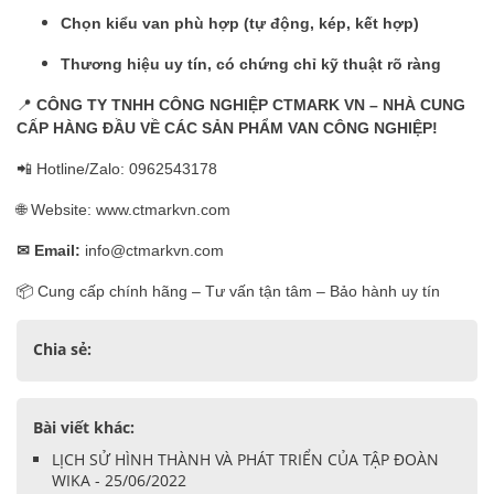
Chọn kiểu van phù hợp (tự động, kép, kết hợp)
Thương hiệu uy tín, có chứng chỉ kỹ thuật rõ ràng
📍
CÔNG TY TNHH CÔNG NGHIỆP CTMARK VN – NHÀ CUNG
CẤP HÀNG ĐẦU VỀ CÁC SẢN PHẨM VAN CÔNG NGHIỆP!
📲 Hotline/Zalo: 0962543178
🌐 Website: www.ctmarkvn.com
✉ Email:
info@ctmarkvn.com
📦 Cung cấp chính hãng – Tư vấn tận tâm – Bảo hành uy tín
Chia sẻ:
Bài viết khác:
LỊCH SỬ HÌNH THÀNH VÀ PHÁT TRIỂN CỦA TẬP ĐOÀN
WIKA - 25/06/2022