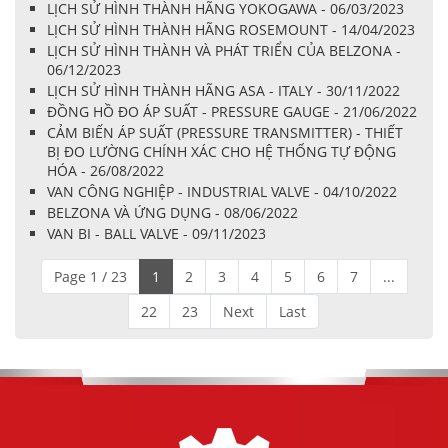
LỊCH SỬ HÌNH THÀNH HÃNG YOKOGAWA - 06/03/2023
LỊCH SỬ HÌNH THÀNH HÃNG ROSEMOUNT - 14/04/2023
LỊCH SỬ HÌNH THÀNH VÀ PHÁT TRIỂN CỦA BELZONA -
06/12/2023
LỊCH SỬ HÌNH THÀNH HÃNG ASA - ITALY - 30/11/2022
ĐỒNG HỒ ĐO ÁP SUẤT - PRESSURE GAUGE - 21/06/2022
CẢM BIẾN ÁP SUẤT (PRESSURE TRANSMITTER) - THIẾT
BỊ ĐO LƯỜNG CHÍNH XÁC CHO HỆ THỐNG TỰ ĐỘNG
HÓA - 26/08/2022
VAN CÔNG NGHIỆP - INDUSTRIAL VALVE - 04/10/2022
BELZONA VÀ ỨNG DỤNG - 08/06/2022
VAN BI - BALL VALVE - 09/11/2023
Page 1 / 23
1
2
3
4
5
6
7
...
22
23
Next
Last