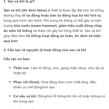
1. Van xả khí là gì?
Van xả khí (Air Vent Valve)
là thiết bị được lắp đặt trên hệ thống
đường ống để
tự động hoặc bán tự động loại bỏ khí tích tụ
trong quá trình vận hành. Khí trong hệ thống có thể gây ra hiện
tượng
búa nước (water hammer)
,
giảm hiệu suất dòng chảy
,
ăn mòn hệ thống
và thậm chí gây hư hỏng thiết bị. Van xả khí
giúp đảm bảo
hệ thống hoạt động an toàn, ổn định và hiệu
quả hơn
.
2. Cấu tạo và nguyên lý hoạt động của van xả khí
Cấu tạo cơ bản:
Thân van
: Làm từ đồng, inox, gang hoặc nhựa, chịu áp và
nhiệt tốt.
Phao nổi (float)
: Hoạt động theo mức chất lỏng, điều
khiển cơ chế đóng/mở van.
Cơ cấu xả khí
: Đóng/mở lỗ thông khí khi có hoặc không có
khí trong van.