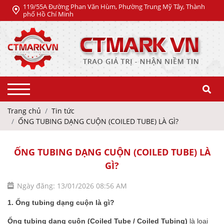
119/55A Đường Phan Văn Hùm, Phường Trung Mỹ Tây, Thành
phố Hồ Chí Minh
Trang chủ
Tin tức
ỐNG TUBING DẠNG CUỘN (COILED TUBE) LÀ GÌ?
ỐNG TUBING DẠNG CUỘN (COILED TUBE) LÀ
GÌ?
Ngày đăng: 13/01/2026 08:56 AM
1. Ống tubing dạng cuộn là gì?
Ống tubing dạng cuộn (Coiled Tube / Coiled Tubing)
là loại