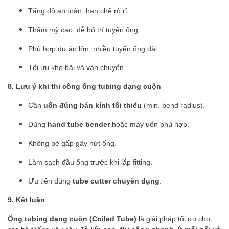
Tăng độ an toàn, hạn chế rò rỉ
Thẩm mỹ cao, dễ bố trí tuyến ống
Phù hợp dự án lớn, nhiều tuyến ống dài
Tối ưu kho bãi và vận chuyển
8. Lưu ý khi thi công ống tubing dạng cuộn
Cần
uốn đúng bán kính tối thiểu
(min. bend radius).
Dùng
hand tube bender
hoặc máy uốn phù hợp.
Không bẻ gấp gây nứt ống.
Làm sạch đầu ống trước khi lắp fitting.
Ưu tiên dùng
tube cutter chuyên dụng
.
9. Kết luận
Ống tubing dạng cuộn (Coiled Tube)
là giải pháp tối ưu cho