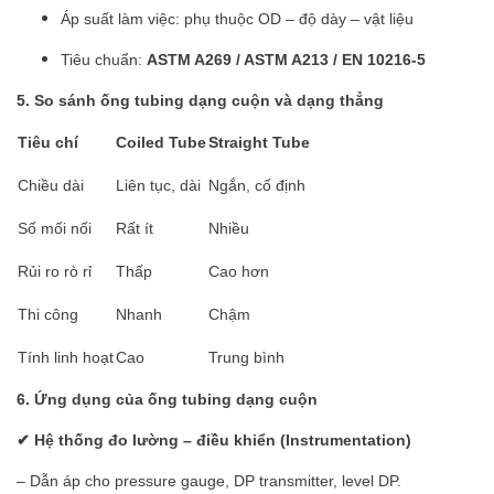
Áp suất làm việc: phụ thuộc OD – độ dày – vật liệu
Tiêu chuẩn:
ASTM A269 / ASTM A213 / EN 10216-5
5. So sánh ống tubing dạng cuộn và dạng thẳng
Tiêu chí
Coiled Tube
Straight Tube
Chiều dài
Liên tục, dài
Ngắn, cố định
Số mối nối
Rất ít
Nhiều
Rủi ro rò rỉ
Thấp
Cao hơn
Thi công
Nhanh
Chậm
Tính linh hoạt
Cao
Trung bình
6. Ứng dụng của ống tubing dạng cuộn
✔ Hệ thống đo lường – điều khiển (Instrumentation)
– Dẫn áp cho pressure gauge, DP transmitter, level DP.