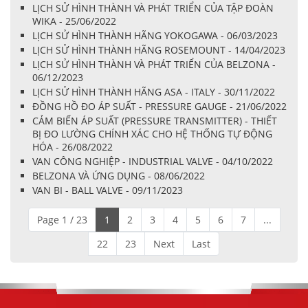
LỊCH SỬ HÌNH THÀNH VÀ PHÁT TRIỂN CỦA TẬP ĐOÀN
WIKA - 25/06/2022
LỊCH SỬ HÌNH THÀNH HÃNG YOKOGAWA - 06/03/2023
LỊCH SỬ HÌNH THÀNH HÃNG ROSEMOUNT - 14/04/2023
LỊCH SỬ HÌNH THÀNH VÀ PHÁT TRIỂN CỦA BELZONA -
06/12/2023
LỊCH SỬ HÌNH THÀNH HÃNG ASA - ITALY - 30/11/2022
ĐỒNG HỒ ĐO ÁP SUẤT - PRESSURE GAUGE - 21/06/2022
CẢM BIẾN ÁP SUẤT (PRESSURE TRANSMITTER) - THIẾT
BỊ ĐO LƯỜNG CHÍNH XÁC CHO HỆ THỐNG TỰ ĐỘNG
HÓA - 26/08/2022
VAN CÔNG NGHIỆP - INDUSTRIAL VALVE - 04/10/2022
BELZONA VÀ ỨNG DỤNG - 08/06/2022
VAN BI - BALL VALVE - 09/11/2023
Page 1 / 23
1
2
3
4
5
6
7
...
22
23
Next
Last