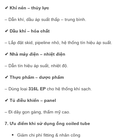
✔ Khí nén – thủy lực
– Dẫn khí, dầu áp suất thấp – trung bình.
✔ Dầu khí – hóa chất
– Lắp đặt skid, pipeline nhỏ, hệ thống tín hiệu áp suất.
✔ Nhà máy điện – nhiệt điện
– Dẫn tín hiệu áp suất, nhiệt độ.
✔ Thực phẩm – dược phẩm
– Dùng loại
316L EP
cho hệ thống khí sạch.
✔ Tủ điều khiển – panel
– Đi dây gọn gàng, thẩm mỹ cao.
7. Ưu điểm khi sử dụng ống coiled tube
Giảm chi phí fitting & nhân công