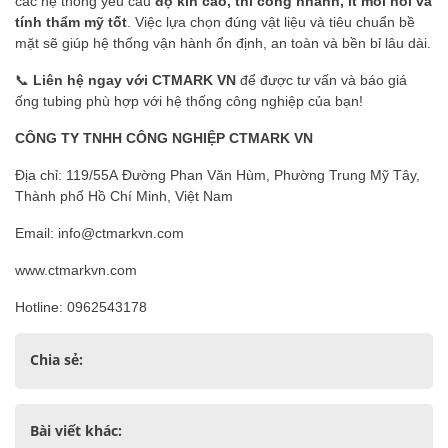
các hệ thống yêu cầu
độ kín cao, thi công nhanh, ít mối nối và
tính thẩm mỹ tốt
. Việc lựa chọn đúng vật liệu và tiêu chuẩn bề
mặt sẽ giúp hệ thống vận hành ổn định, an toàn và bền bỉ lâu dài.
📞
Liên hệ ngay với CTMARK VN
để được tư vấn và báo giá
ống tubing phù hợp với hệ thống công nghiệp của bạn!
CÔNG TY TNHH CÔNG NGHIỆP CTMARK VN
Địa chỉ: 119/55A Đường Phan Văn Hùm, Phường Trung Mỹ Tây,
Thành phố Hồ Chí Minh, Việt Nam
Email: info@ctmarkvn.com
www.ctmarkvn.com
Hotline: 0962543178
Chia sẻ:
Bài viết khác: