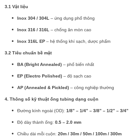
3.1 Vật liệu
Inox 304 / 304L
– ứng dụng phổ thông
Inox 316 / 316L
– chống ăn mòn cao
Inox 316L EP
– hệ thống khí sạch, dược phẩm
3.2 Tiêu chuẩn bề mặt
BA (Bright Annealed)
– phổ biến nhất
EP (Electro Polished)
– độ sạch cao
AP (Annealed & Pickled)
– công nghiệp thường
4. Thông số kỹ thuật ống tubing dạng cuộn
Đường kính ngoài (OD):
1/8” – 1/4” – 3/8” – 1/2” – 3/4”
Độ dày thành ống:
0.5 – 2.0 mm
Chiều dài mỗi cuộn:
20m / 30m / 50m / 100m / 300m