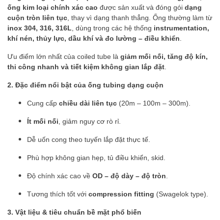
ống kim loại chính xác cao
được sản xuất và đóng gói
dạng
cuộn tròn liên tục
, thay vì dạng thanh thẳng. Ống thường làm từ
inox 304, 316, 316L
, dùng trong các hệ thống
instrumentation,
khí nén, thủy lực, dầu khí và đo lường – điều khiển
.
Ưu điểm lớn nhất của coiled tube là
giảm mối nối, tăng độ kín,
thi công nhanh và tiết kiệm không gian lắp đặt
.
2. Đặc điểm nổi bật của ống tubing dạng cuộn
Cung cấp
chiều dài liên tục
(20m – 100m – 300m).
Ít mối nối
, giảm nguy cơ rò rỉ.
Dễ uốn cong theo tuyến lắp đặt thực tế.
Phù hợp không gian hẹp, tủ điều khiển, skid.
Độ chính xác cao về
OD – độ dày – độ tròn
.
Tương thích tốt với
compression fitting
(Swagelok type).
3. Vật liệu & tiêu chuẩn bề mặt phổ biến