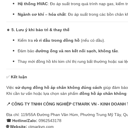
Hệ thống HVAC
: Đo áp suất trong quá trình nạp gas, kiểm 
Ngành cơ khí – hóa chất
: Đo áp suất trong các bồn chân k
🔹 5. Lưu ý khi bảo trì & thay thế
Kiểm tra
rò rỉ dầu trong đồng hồ
(nếu có dầu).
Đảm bảo
đường ống và ren kết nối sạch, không tắc
.
Thay mới đồng hồ khi kim chỉ thị rung bất thường hoặc sai lệc
✅
Kết luận
Việc
sử dụng đồng hồ áp chân không đúng cách
giúp đảm bảo đ
Khi cần tư vấn hoặc lựa chọn sản phẩm
đồng hồ áp chân không 
📍
CÔNG TY TNHH CÔNG NGHIỆP CTMARK VN - KINH DOANH 
Địa chỉ: 119/55A Đường Phan Văn Hùm, Phường Trung Mỹ Tây, Qu
☎ Hotline/Zalo:
0962543178
🌐 Website:
ctmarkvn.com