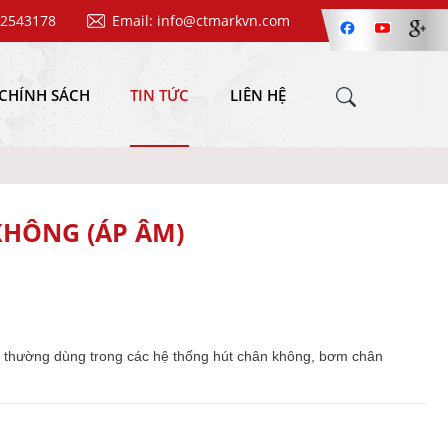
62543178
Email: info@ctmarkvn.com
CHÍNH SÁCH
TIN TỨC
LIÊN HỆ
HÔNG (ÁP ÂM)
 này thường dùng trong các hệ thống hút chân không, bơm chân