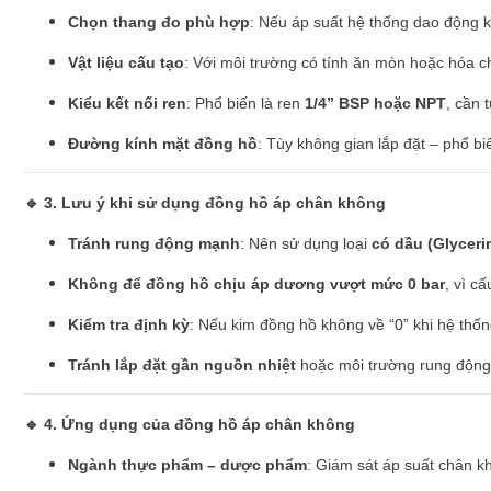
Chọn thang đo phù hợp
: Nếu áp suất hệ thống dao động 
Vật liệu cấu tạo
: Với môi trường có tính ăn mòn hoặc hóa c
Kiểu kết nối ren
: Phổ biến là ren
1/4” BSP hoặc NPT
, cần 
Đường kính mặt đồng hồ
: Tùy không gian lắp đặt – phổ bi
🔹 3. Lưu ý khi sử dụng đồng hồ áp chân không
Tránh rung động mạnh
: Nên sử dụng loại
có dầu (Glyceri
Không để đồng hồ chịu áp dương vượt mức 0 bar
, vì c
Kiểm tra định kỳ
: Nếu kim đồng hồ không về “0” khi hệ thốn
Tránh lắp đặt gần nguồn nhiệt
hoặc môi trường rung động
🔹 4. Ứng dụng của đồng hồ áp chân không
Ngành thực phẩm – dược phẩm
: Giám sát áp suất chân k