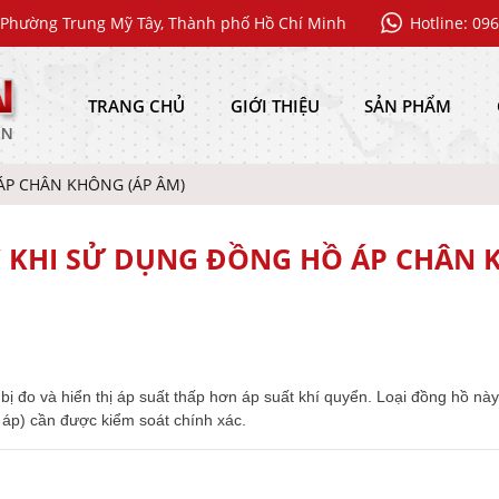
Phường Trung Mỹ Tây, Thành phố Hồ Chí Minh
Hotline: 09
TRANG CHỦ
GIỚI THIỆU
SẢN PHẨM
ÁP CHÂN KHÔNG (ÁP ÂM)
 KHI SỬ DỤNG ĐỒNG HỒ ÁP CHÂN K
ết bị đo và hiển thị áp suất thấp hơn áp suất khí quyển. Loại đồng hồ
 áp) cần được kiểm soát chính xác.