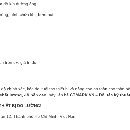
tra độ kín đường ống.
hông, bình chứa khí, bơm hút.
h trên 5% giá trị đo.
ộ chính xác, kéo dài tuổi thọ thiết bị và nâng cao an toàn cho toàn b
chất lượng, độ bền cao
, hãy liên hệ
CTMARK VN – Đối tác kỹ thuật
THIẾT BỊ DO LƯỜNG!
ận 12, Thành phố Hồ Chí Minh, Việt Nam