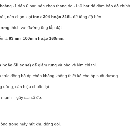
khoảng -1 đến 0 bar, nên chọn thang đo -1~0 bar để đảm bảo độ chính
hất, nên chọn loại
inox 304 hoặc 316L
để tăng độ bền.
tương thích với đường ống lắp đặt.
ến là
63mm, 100mm hoặc 160mm
.
n hoặc Silicone)
để giảm rung và bảo vệ kim chỉ thị.
ấu trúc đồng hồ áp chân không không thiết kế cho áp suất dương.
g dừng, cần hiệu chuẩn lại.
 mạnh – gây sai số đo.
hông trong máy hút khí, đóng gói.