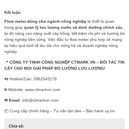
Kết luận
Flow meter dùng cho ngành nông nghiệp
là thiết bị quan
trọng giúp
quản lý lưu lượng nước và dinh dưỡng chính xác
,
từ đó nâng cao năng suất cây trồng, tiết kiệm chi phí và hướng tới
nông nghiệp bền vững. Việc đầu tư flow meter phù hợp sẽ mang
lại hiệu quả kinh tế lâu dài cho nông hộ và doanh nghiệp nông
nghiệp.
📍
CÔNG TY TNHH CÔNG NGHIỆP CTMARK VN – ĐỐI TÁC TIN
CẬY CHO MỌI GIẢI PHÁP ĐO LƯỜNG LƯU LƯỢNG
!
📲 Hotline/Zalo: 0962543178
🌐 Website: www.ctmarkvn.com
✉
Email:
info@ctmarkvn.com
📦 Cung cấp chính hãng – Tư vấn tận tâm – Bảo hành uy tín
Chia sẻ: