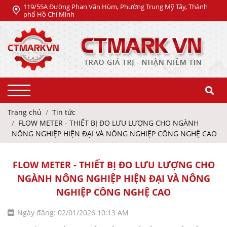
119/55A Đường Phan Văn Hùm, Phường Trung Mỹ Tây, Thành
phố Hồ Chí Minh
Trang chủ
Tin tức
FLOW METER - THIẾT BỊ ĐO LƯU LƯỢNG CHO NGÀNH
NÔNG NGHIỆP HIỆN ĐẠI VÀ NÔNG NGHIỆP CÔNG NGHỆ CAO
FLOW METER - THIẾT BỊ ĐO LƯU LƯỢNG CHO
NGÀNH NÔNG NGHIỆP HIỆN ĐẠI VÀ NÔNG
NGHIỆP CÔNG NGHỆ CAO
Ngày đăng: 02/01/2026 10:13 AM