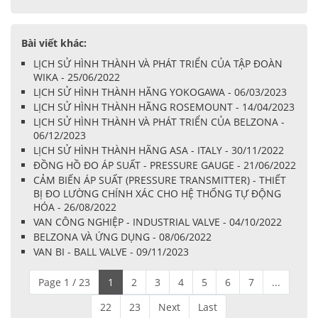
Bài viết khác:
LỊCH SỬ HÌNH THÀNH VÀ PHÁT TRIỂN CỦA TẬP ĐOÀN
WIKA - 25/06/2022
LỊCH SỬ HÌNH THÀNH HÃNG YOKOGAWA - 06/03/2023
LỊCH SỬ HÌNH THÀNH HÃNG ROSEMOUNT - 14/04/2023
LỊCH SỬ HÌNH THÀNH VÀ PHÁT TRIỂN CỦA BELZONA -
06/12/2023
LỊCH SỬ HÌNH THÀNH HÃNG ASA - ITALY - 30/11/2022
ĐỒNG HỒ ĐO ÁP SUẤT - PRESSURE GAUGE - 21/06/2022
CẢM BIẾN ÁP SUẤT (PRESSURE TRANSMITTER) - THIẾT
BỊ ĐO LƯỜNG CHÍNH XÁC CHO HỆ THỐNG TỰ ĐỘNG
HÓA - 26/08/2022
VAN CÔNG NGHIỆP - INDUSTRIAL VALVE - 04/10/2022
BELZONA VÀ ỨNG DỤNG - 08/06/2022
VAN BI - BALL VALVE - 09/11/2023
Page 1 / 23
1
2
3
4
5
6
7
...
22
23
Next
Last