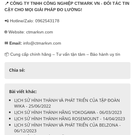
📍
CÔNG TY TNHH CÔNG NGHIỆP CTMARK VN - ĐỐI TÁC TIN
CẬY CHO MỌI GIẢI PHÁP ĐO LƯỜNG!
📲 Hotline/Zalo: 0962543178
🌐 Website: ctmarkvn.com
✉
Email:
info@ctmarkvn.com
📦 Cung cấp chính hãng – Tư vấn tận tâm – Bảo hành uy tín
Chia sẻ:
Bài viết khác:
LỊCH SỬ HÌNH THÀNH VÀ PHÁT TRIỂN CỦA TẬP ĐOÀN
WIKA - 25/06/2022
LỊCH SỬ HÌNH THÀNH HÃNG YOKOGAWA - 06/03/2023
LỊCH SỬ HÌNH THÀNH HÃNG ROSEMOUNT - 14/04/2023
LỊCH SỬ HÌNH THÀNH VÀ PHÁT TRIỂN CỦA BELZONA -
06/12/2023