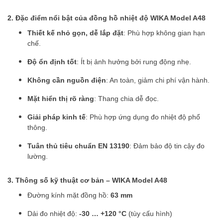
2. Đặc điểm nổi bật của đồng hồ nhiệt độ WIKA Model A48
Thiết kế nhỏ gọn, dễ lắp đặt
: Phù hợp không gian hạn
chế.
Độ ổn định tốt
: Ít bị ảnh hưởng bởi rung động nhẹ.
Không cần nguồn điện
: An toàn, giảm chi phí vận hành.
Mặt hiển thị rõ ràng
: Thang chia dễ đọc.
Giải pháp kinh tế
: Phù hợp ứng dụng đo nhiệt độ phổ
thông.
Tuân thủ tiêu chuẩn EN 13190
: Đảm bảo độ tin cậy đo
lường.
3. Thông số kỹ thuật cơ bản – WIKA Model A48
Đường kính mặt đồng hồ:
63 mm
Dải đo nhiệt độ:
-30 … +120 °C
(tùy cấu hình)