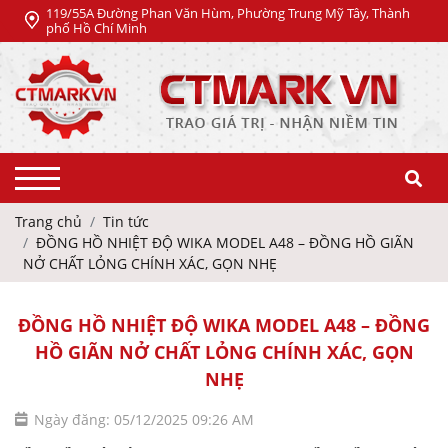
119/55A Đường Phan Văn Hùm, Phường Trung Mỹ Tây, Thành
phố Hồ Chí Minh
Trang chủ
Tin tức
ĐỒNG HỒ NHIỆT ĐỘ WIKA MODEL A48 – ĐỒNG HỒ GIÃN
NỞ CHẤT LỎNG CHÍNH XÁC, GỌN NHẸ
ĐỒNG HỒ NHIỆT ĐỘ WIKA MODEL A48 – ĐỒNG
HỒ GIÃN NỞ CHẤT LỎNG CHÍNH XÁC, GỌN
NHẸ
Ngày đăng: 05/12/2025 09:26 AM