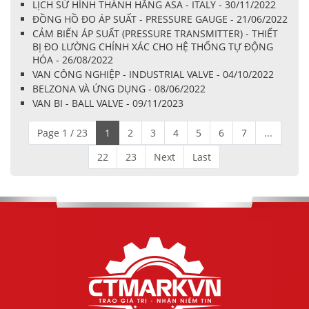
LỊCH SỬ HÌNH THÀNH HÃNG ASA - ITALY - 30/11/2022
ĐỒNG HỒ ĐO ÁP SUẤT - PRESSURE GAUGE - 21/06/2022
CẢM BIẾN ÁP SUẤT (PRESSURE TRANSMITTER) - THIẾT
BỊ ĐO LƯỜNG CHÍNH XÁC CHO HỆ THỐNG TỰ ĐỘNG
HÓA - 26/08/2022
VAN CÔNG NGHIỆP - INDUSTRIAL VALVE - 04/10/2022
BELZONA VÀ ỨNG DỤNG - 08/06/2022
VAN BI - BALL VALVE - 09/11/2023
Page 1 / 23
1
2
3
4
5
6
7
...
22
23
Next
Last