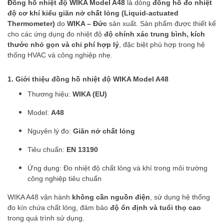
Đồng hồ nhiệt độ WIKA Model A48
là dòng
đồng hồ đo nhiệt
độ cơ khí kiểu giãn nở chất lỏng (Liquid-actuated
Thermometer)
do
WIKA – Đức
sản xuất. Sản phẩm được thiết kế
cho các ứng dụng đo nhiệt độ
độ chính xác trung bình, kích
thước nhỏ gọn và chi phí hợp lý
, đặc biệt phù hợp trong hệ
thống HVAC và công nghiệp nhẹ.
1. Giới thiệu đồng hồ nhiệt độ WIKA Model A48
Thương hiệu:
WIKA (EU)
Model:
A48
Nguyên lý đo:
Giãn nở chất lỏng
Tiêu chuẩn:
EN 13190
Ứng dụng: Đo nhiệt độ chất lỏng và khí trong môi trường
công nghiệp tiêu chuẩn
WIKA A48 vận hành
không cần nguồn điện
, sử dụng hệ thống
đo kín chứa chất lỏng, đảm bảo
độ ổn định và tuổi thọ cao
trong quá trình sử dụng.