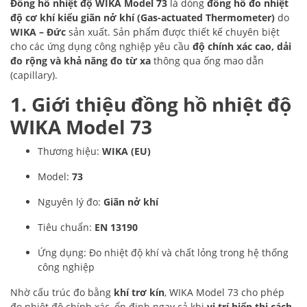
Đồng hồ nhiệt độ WIKA Model 73
là dòng
đồng hồ đo nhiệt
độ cơ khí kiểu giãn nở khí (Gas-actuated Thermometer)
do
WIKA – Đức
sản xuất. Sản phẩm được thiết kế chuyên biệt
cho các ứng dụng công nghiệp yêu cầu
độ chính xác cao, dải
đo rộng và khả năng đo từ xa
thông qua ống mao dẫn
(capillary).
1. Giới thiệu đồng hồ nhiệt độ
WIKA Model 73
Thương hiệu:
WIKA (EU)
Model:
73
Nguyên lý đo:
Giãn nở khí
Tiêu chuẩn:
EN 13190
Ứng dụng: Đo nhiệt độ khí và chất lỏng trong hệ thống
công nghiệp
Nhờ cấu trúc đo bằng
khí trơ kín
, WIKA Model 73 cho phép
đo nhiệt độ chính xác, ổn định ngay cả khi
vị trí hiển thị cách