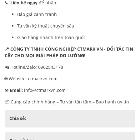
📞
Liên hệ ngay
để nhận:
Báo giá cạnh tranh
Tư vấn kỹ thuật chuyên sâu
Giao hàng nhanh trên toàn quốc
📍
CÔNG TY TNHH CÔNG NGHIỆP CTMARK VN - ĐỐI TÁC TIN
CẬY CHO MỌI GIẢI PHÁP ĐO LƯỜNG!
📲 Hotline/Zalo: 0962543178
🌐 Website: ctmarkvn.com
✉
Email:
info@ctmarkvn.com
📦 Cung cấp chính hãng – Tư vấn tận tâm – Bảo hành uy tín
Chia sẻ: