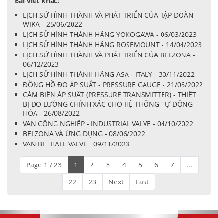
Bài viết khác:
LỊCH SỬ HÌNH THÀNH VÀ PHÁT TRIỂN CỦA TẬP ĐOÀN
WIKA - 25/06/2022
LỊCH SỬ HÌNH THÀNH HÃNG YOKOGAWA - 06/03/2023
LỊCH SỬ HÌNH THÀNH HÃNG ROSEMOUNT - 14/04/2023
LỊCH SỬ HÌNH THÀNH VÀ PHÁT TRIỂN CỦA BELZONA -
06/12/2023
LỊCH SỬ HÌNH THÀNH HÃNG ASA - ITALY - 30/11/2022
ĐỒNG HỒ ĐO ÁP SUẤT - PRESSURE GAUGE - 21/06/2022
CẢM BIẾN ÁP SUẤT (PRESSURE TRANSMITTER) - THIẾT
BỊ ĐO LƯỜNG CHÍNH XÁC CHO HỆ THỐNG TỰ ĐỘNG
HÓA - 26/08/2022
VAN CÔNG NGHIỆP - INDUSTRIAL VALVE - 04/10/2022
BELZONA VÀ ỨNG DỤNG - 08/06/2022
VAN BI - BALL VALVE - 09/11/2023
Page 1 / 23
1
2
3
4
5
6
7
...
22
23
Next
Last