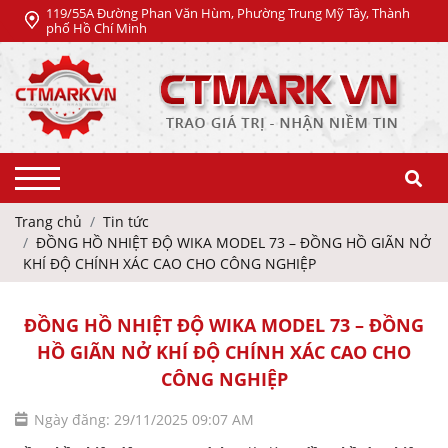
119/55A Đường Phan Văn Hùm, Phường Trung Mỹ Tây, Thành
phố Hồ Chí Minh
Trang chủ
Tin tức
ĐỒNG HỒ NHIỆT ĐỘ WIKA MODEL 73 – ĐỒNG HỒ GIÃN NỞ
KHÍ ĐỘ CHÍNH XÁC CAO CHO CÔNG NGHIỆP
ĐỒNG HỒ NHIỆT ĐỘ WIKA MODEL 73 – ĐỒNG
HỒ GIÃN NỞ KHÍ ĐỘ CHÍNH XÁC CAO CHO
CÔNG NGHIỆP
Ngày đăng: 29/11/2025 09:07 AM