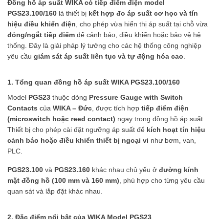
Đồng hồ áp suất WIKA có tiếp điểm điện model
PGS23.100/160
là thiết bị
kết hợp đo áp suất cơ học và tín
hiệu điều khiển điện
, cho phép vừa hiển thị áp suất tại chỗ vừa
đóng/ngắt tiếp điểm
để cảnh báo, điều khiển hoặc bảo vệ hệ
thống. Đây là giải pháp lý tưởng cho các hệ thống công nghiệp
yêu cầu
giám sát áp suất liên tục và tự động hóa cao
.
1. Tổng quan đồng hồ áp suất WIKA PGS23.100/160
Model
PGS23
thuộc dòng
Pressure Gauge with Switch
Contacts
của
WIKA – Đức
, được tích hợp
tiếp điểm điện
(microswitch hoặc reed contact)
ngay trong đồng hồ áp suất.
Thiết bị cho phép cài đặt ngưỡng áp suất để
kích hoạt tín hiệu
cảnh báo hoặc điều khiển thiết bị ngoại vi
như bơm, van,
PLC.
PGS23.100
và
PGS23.160
khác nhau chủ yếu ở
đường kính
mặt đồng hồ (100 mm và 160 mm)
, phù hợp cho từng yêu cầu
quan sát và lắp đặt khác nhau.
2. Đặc điểm nổi bật của WIKA Model PGS23