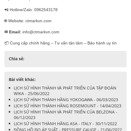
📲 Hotline/Zalo: 0962543178
🌐 Website: ctmarkvn.com
✉
Email:
info@ctmarkvn.com
📦 Cung cấp chính hãng – Tư vấn tận tâm – Bảo hành uy tín
Chia sẻ:
Bài viết khác:
LỊCH SỬ HÌNH THÀNH VÀ PHÁT TRIỂN CỦA TẬP ĐOÀN
WIKA - 25/06/2022
LỊCH SỬ HÌNH THÀNH HÃNG YOKOGAWA - 06/03/2023
LỊCH SỬ HÌNH THÀNH HÃNG ROSEMOUNT - 14/04/2023
LỊCH SỬ HÌNH THÀNH VÀ PHÁT TRIỂN CỦA BELZONA -
06/12/2023
LỊCH SỬ HÌNH THÀNH HÃNG ASA - ITALY - 30/11/2022
ĐỒNG HỒ ĐO ÁP SUẤT - PRESSURE GAUGE - 21/06/2022