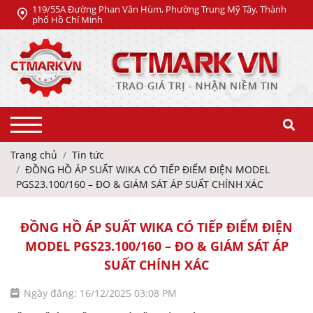
119/55A Đường Phan Văn Hùm, Phường Trung Mỹ Tây, Thành
phố Hồ Chí Minh
Trang chủ
Tin tức
ĐỒNG HỒ ÁP SUẤT WIKA CÓ TIẾP ĐIỂM ĐIỆN MODEL
PGS23.100/160 – ĐO & GIÁM SÁT ÁP SUẤT CHÍNH XÁC
ĐỒNG HỒ ÁP SUẤT WIKA CÓ TIẾP ĐIỂM ĐIỆN
MODEL PGS23.100/160 – ĐO & GIÁM SÁT ÁP
SUẤT CHÍNH XÁC
Ngày đăng: 16/12/2025 03:08 PM