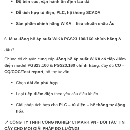
Độ bền cao, vận hành ổn định lâu dài
Dễ tích hợp tủ điện, PLC, hệ thống SCADA
Sản phẩm chính hãng WIKA – tiêu chuẩn châu Âu
6. Mua đồng hồ áp suất WIKA PGS23.100/160 chính hãng ở
đâu?
Chúng tôi chuyên cung cấp
đồng hồ áp suất WIKA có tiếp điểm
điện model PGS23.100 & PGS23.160 chính hãng
, đầy đủ
CO –
CQ/COC/Test report
, hỗ trợ tư vấn:
Chọn
dải đo phù hợp
Loại
tiếp điểm điện
theo yêu cầu điều khiển
Giải pháp tích hợp cho
PLC – tủ điện – hệ thống tự động
hóa
📍
CÔNG TY TNHH CÔNG NGHIỆP CTMARK VN - ĐỐI TÁC TIN
CẬY CHO MỌI GIẢI PHÁP ĐO LƯỜNG!