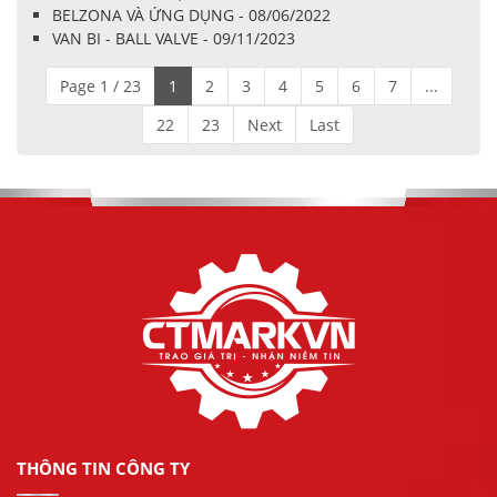
BELZONA VÀ ỨNG DỤNG - 08/06/2022
VAN BI - BALL VALVE - 09/11/2023
Page 1 / 23
1
2
3
4
5
6
7
...
22
23
Next
Last
THÔNG TIN CÔNG TY