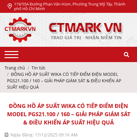
119/55A Đường Phan Văn Hùm, Phường Trung Mỹ Tây, Thành
phố Hồ Chí Minh
Trang chủ
Tin tức
ĐỒNG HỒ ÁP SUẤT WIKA CÓ TIẾP ĐIỂM ĐIỆN MODEL
PGS21.100 / 160 – GIẢI PHÁP GIÁM SÁT & ĐIỀU KHIỂN ÁP
SUẤT HIỆU QUẢ
ĐỒNG HỒ ÁP SUẤT WIKA CÓ TIẾP ĐIỂM ĐIỆN
MODEL PGS21.100 / 160 – GIẢI PHÁP GIÁM SÁT
& ĐIỀU KHIỂN ÁP SUẤT HIỆU QUẢ
Ngày đăng: 17/12/2025 09:16 AM