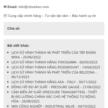
✉
Email:
info@ctmarkvn.com
📦 Cung cấp chính hãng – Tư vấn tận tâm – Bảo hành uy tín
Chia sẻ:
Bài viết khác:
LỊCH SỬ HÌNH THÀNH VÀ PHÁT TRIỂN CỦA TẬP ĐOÀN
WIKA - 25/06/2022
LỊCH SỬ HÌNH THÀNH HÃNG YOKOGAWA - 06/03/2023
LỊCH SỬ HÌNH THÀNH HÃNG ROSEMOUNT - 14/04/2023
LỊCH SỬ HÌNH THÀNH VÀ PHÁT TRIỂN CỦA BELZONA -
06/12/2023
LỊCH SỬ HÌNH THÀNH HÃNG ASA - ITALY - 30/11/2022
ĐỒNG HỒ ĐO ÁP SUẤT - PRESSURE GAUGE - 21/06/2022
CẢM BIẾN ÁP SUẤT (PRESSURE TRANSMITTER) - THIẾT
BỊ ĐO LƯỜNG CHÍNH XÁC CHO HỆ THỐNG TỰ ĐỘNG
HÓA - 26/08/2022
VAN CÔNG NGHIỆP - INDUSTRIAL VALVE - 04/10/2022