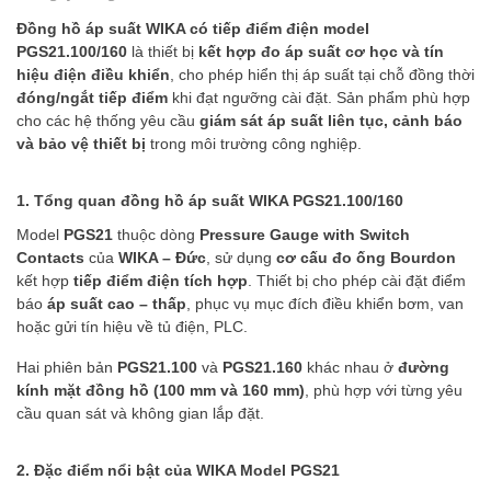
Đồng hồ áp suất WIKA có tiếp điểm điện model
PGS21.100/160
là thiết bị
kết hợp đo áp suất cơ học và tín
hiệu điện điều khiển
, cho phép hiển thị áp suất tại chỗ đồng thời
đóng/ngắt tiếp điểm
khi đạt ngưỡng cài đặt. Sản phẩm phù hợp
cho các hệ thống yêu cầu
giám sát áp suất liên tục, cảnh báo
và bảo vệ thiết bị
trong môi trường công nghiệp.
1. Tổng quan đồng hồ áp suất WIKA PGS21.100/160
Model
PGS21
thuộc dòng
Pressure Gauge with Switch
Contacts
của
WIKA – Đức
, sử dụng
cơ cấu đo ống Bourdon
kết hợp
tiếp điểm điện tích hợp
. Thiết bị cho phép cài đặt điểm
báo
áp suất cao – thấp
, phục vụ mục đích điều khiển bơm, van
hoặc gửi tín hiệu về tủ điện, PLC.
Hai phiên bản
PGS21.100
và
PGS21.160
khác nhau ở
đường
kính mặt đồng hồ (100 mm và 160 mm)
, phù hợp với từng yêu
cầu quan sát và không gian lắp đặt.
2. Đặc điểm nổi bật của WIKA Model PGS21