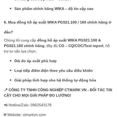
Sản phẩm chính hãng WIKA – độ tin cậy cao
6. Mua đồng hồ áp suất WIKA PGS21.100 / 160 chính hãng ở
đâu?
Chúng tôi cung cấp
đồng hồ áp suất WIKA PGS21.100 &
PGS21.160 chính hãng
, đầy đủ
CO – CQ/COC/Test report
, hỗ
trợ tư vấn lựa chọn:
Dải đo áp suất phù hợp
Loại tiếp điểm điện theo yêu cầu điều khiển
Giải pháp tích hợp cho hệ thống tự động hóa
📍
CÔNG TY TNHH CÔNG NGHIỆP CTMARK VN - ĐỐI TÁC TIN
CẬY CHO MỌI GIẢI PHÁP ĐO LƯỜNG!
📲 Hotline/Zalo: 0962543178
🌐 Website: ctmarkvn.com