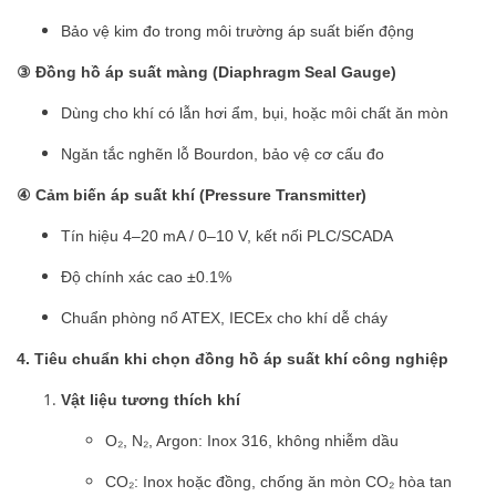
Bảo vệ kim đo trong môi trường áp suất biến động
③ Đồng hồ áp suất màng (Diaphragm Seal Gauge)
Dùng cho khí có lẫn hơi ẩm, bụi, hoặc môi chất ăn mòn
Ngăn tắc nghẽn lỗ Bourdon, bảo vệ cơ cấu đo
④ Cảm biến áp suất khí (Pressure Transmitter)
Tín hiệu 4–20 mA / 0–10 V, kết nối PLC/SCADA
Độ chính xác cao ±0.1%
Chuẩn phòng nổ ATEX, IECEx cho khí dễ cháy
4. Tiêu chuẩn khi chọn đồng hồ áp suất khí công nghiệp
Vật liệu tương thích khí
O₂, N₂, Argon: Inox 316, không nhiễm dầu
CO₂: Inox hoặc đồng, chống ăn mòn CO₂ hòa tan