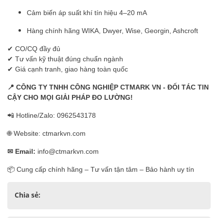
Cảm biến áp suất khí tín hiệu 4–20 mA
Hàng chính hãng WIKA, Dwyer, Wise, Georgin, Ashcroft
✔ CO/CQ đầy đủ
✔ Tư vấn kỹ thuật đúng chuẩn ngành
✔ Giá cạnh tranh, giao hàng toàn quốc
📍
CÔNG TY TNHH CÔNG NGHIỆP CTMARK VN - ĐỐI TÁC TIN
CẬY CHO MỌI GIẢI PHÁP ĐO LƯỜNG!
📲 Hotline/Zalo: 0962543178
🌐 Website: ctmarkvn.com
✉
Email:
info@ctmarkvn.com
📦 Cung cấp chính hãng – Tư vấn tận tâm – Bảo hành uy tín
Chia sẻ: