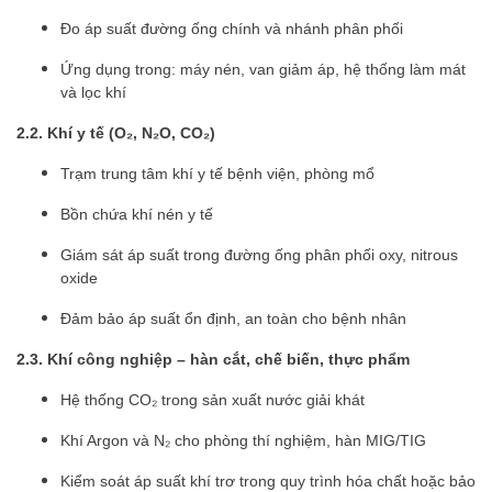
Đo áp suất đường ống chính và nhánh phân phối
Ứng dụng trong: máy nén, van giảm áp, hệ thống làm mát
và lọc khí
2.2. Khí y tế (O₂, N₂O, CO₂)
Trạm trung tâm khí y tế bệnh viện, phòng mổ
Bồn chứa khí nén y tế
Giám sát áp suất trong đường ống phân phối oxy, nitrous
oxide
Đảm bảo áp suất ổn định, an toàn cho bệnh nhân
2.3. Khí công nghiệp – hàn cắt, chế biến, thực phẩm
Hệ thống CO₂ trong sản xuất nước giải khát
Khí Argon và N₂ cho phòng thí nghiệm, hàn MIG/TIG
Kiểm soát áp suất khí trơ trong quy trình hóa chất hoặc bảo