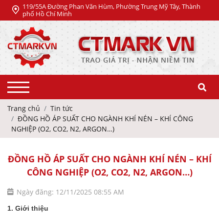
119/55A Đường Phan Văn Hùm, Phường Trung Mỹ Tây, Thành
phố Hồ Chí Minh
Trang chủ
Tin tức
ĐỒNG HỒ ÁP SUẤT CHO NGÀNH KHÍ NÉN – KHÍ CÔNG
NGHIỆP (O2, CO2, N2, ARGON…)
ĐỒNG HỒ ÁP SUẤT CHO NGÀNH KHÍ NÉN – KHÍ
CÔNG NGHIỆP (O2, CO2, N2, ARGON…)
Ngày đăng: 12/11/2025 08:55 AM
1. Giới thiệu