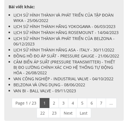
Bài viết khác:
LỊCH SỬ HÌNH THÀNH VÀ PHÁT TRIỂN CỦA TẬP ĐOÀN
WIKA - 25/06/2022
LỊCH SỬ HÌNH THÀNH HÃNG YOKOGAWA - 06/03/2023
LỊCH SỬ HÌNH THÀNH HÃNG ROSEMOUNT - 14/04/2023
LỊCH SỬ HÌNH THÀNH VÀ PHÁT TRIỂN CỦA BELZONA -
06/12/2023
LỊCH SỬ HÌNH THÀNH HÃNG ASA - ITALY - 30/11/2022
ĐỒNG HỒ ĐO ÁP SUẤT - PRESSURE GAUGE - 21/06/2022
CẢM BIẾN ÁP SUẤT (PRESSURE TRANSMITTER) - THIẾT
BỊ ĐO LƯỜNG CHÍNH XÁC CHO HỆ THỐNG TỰ ĐỘNG
HÓA - 26/08/2022
VAN CÔNG NGHIỆP - INDUSTRIAL VALVE - 04/10/2022
BELZONA VÀ ỨNG DỤNG - 08/06/2022
VAN BI - BALL VALVE - 09/11/2023
Page 1 / 23
1
2
3
4
5
6
7
...
22
23
Next
Last