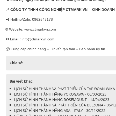
📍
CÔNG TY TNHH CÔNG NGHIỆP CTMARK VN – KINH DOANH 
📲 Hotline/Zalo: 0962543178
🌐 Website: www.ctmarkvn.com
✉
Email:
info@ctmarkvn.com
📦 Cung cấp chính hãng – Tư vấn tận tâm – Bảo hành uy tín
Chia sẻ:
Bài viết khác:
LỊCH SỬ HÌNH THÀNH VÀ PHÁT TRIỂN CỦA TẬP ĐOÀN WIKA -
LỊCH SỬ HÌNH THÀNH HÃNG YOKOGAWA - 06/03/2023
LỊCH SỬ HÌNH THÀNH HÃNG ROSEMOUNT - 14/04/2023
LỊCH SỬ HÌNH THÀNH VÀ PHÁT TRIỂN CỦA BELZONA - 06/1
LỊCH SỬ HÌNH THÀNH HÃNG ASA - ITALY - 30/11/2022
ĐỒNG HỒ ĐO ÁP SUẤT - PRESSURE GAUGE - 21/06/2022