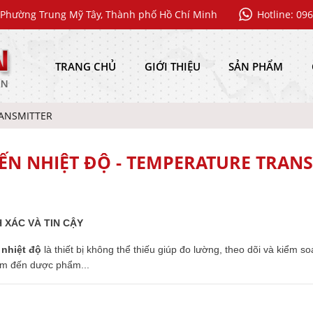
Phường Trung Mỹ Tây, Thành phố Hồ Chí Minh
Hotline: 09
TRANG CHỦ
GIỚI THIỆU
SẢN PHẨM
RANSMITTER
ẾN NHIỆT ĐỘ - TEMPERATURE TRAN
H XÁC VÀ TIN CẬY
 nhiệt độ
là thiết bị không thể thiếu giúp đo lường, theo dõi và kiểm 
ẩm đến dược phẩm...