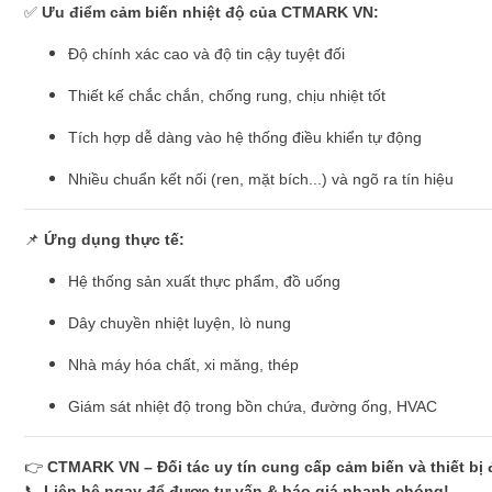
✅
Ưu điểm cảm biến nhiệt độ của CTMARK VN:
Độ chính xác cao và độ tin cậy tuyệt đối
Thiết kế chắc chắn, chống rung, chịu nhiệt tốt
Tích hợp dễ dàng vào hệ thống điều khiển tự động
Nhiều chuẩn kết nối (ren, mặt bích...) và ngõ ra tín hiệu
📌
Ứng dụng thực tế:
Hệ thống sản xuất thực phẩm, đồ uống
Dây chuyền nhiệt luyện, lò nung
Nhà máy hóa chất, xi măng, thép
Giám sát nhiệt độ trong bồn chứa, đường ống, HVAC
👉
CTMARK VN – Đối tác uy tín cung cấp cảm biến và thiết bị
📞
Liên hệ ngay để được tư vấn & báo giá nhanh chóng!