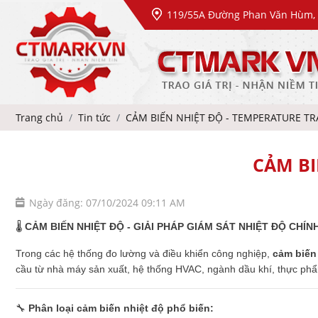
119/55A Đường Phan Văn Hùm, 
Trang chủ
Tin tức
CẢM BIẾN NHIỆT ĐỘ - TEMPERATURE T
CẢM BI
Ngày đăng: 07/10/2024 09:11 AM
🌡️
CẢM BIẾN NHIỆT ĐỘ - GIẢI PHÁP GIÁM SÁT NHIỆT ĐỘ CHÍN
Trong các hệ thống đo lường và điều khiển công nghiệp,
cảm biến
cầu từ nhà máy sản xuất, hệ thống HVAC, ngành dầu khí, thực ph
🔧
Phân loại cảm biến nhiệt độ phổ biến: