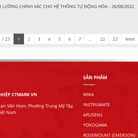
 ĐO LƯỜNG CHÍNH XÁC CHO HỆ THỐNG TỰ ĐỘNG HÓA - 26/08/2022
 / 23
1
2
3
4
5
6
7
...
22
23
Next
SẢN PHẨM
HIỆP CTMARK VN
WIKA
INSTRUMATE
han Văn Hùm, Phường Trung Mỹ Tây,
Việt Nam
APLISENS
YOKOGAWA
ROSEMOUNT (EMERSON)