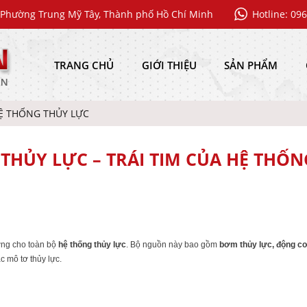
Phường Trung Mỹ Tây, Thành phố Hồ Chí Minh
Hotline: 09
TRANG CHỦ
GIỚI THIỆU
SẢN PHẨM
HỆ THỐNG THỦY LỰC
THỦY LỰC – TRÁI TIM CỦA HỆ THỐN
ượng cho toàn bộ
hệ thống thủy lực
. Bộ nguồn này bao gồm
bơm thủy lực, động cơ 
c mô tơ thủy lực.