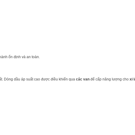
ành ổn định và an toàn.
ất. Dòng dầu áp suất cao được điều khiển qua
các van
để cấp năng lượng cho
xi 