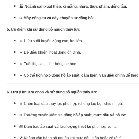
🏭
Ngành sản xuất thép, xi măng, nhựa, thực phẩm, đóng tàu.
⚙️
Máy công cụ và dây chuyền tự động hóa.
5.
Ưu điểm khi sử dụng bộ nguồn thủy lực
🔹 Hiệu suất truyền động cao, lực lớn.
🔹 Dễ điều khiển, hoạt động ổn định.
🔹 Tuổi thọ cao, ít hư hỏng cơ học.
🔹 Có thể
tích hợp đồng hồ áp suất, cảm biến, van điều chỉnh
để theo 
6.
Lưu ý khi lựa chọn và sử dụng bộ nguồn thủy lực
💧 Chọn loại dầu thủy lực phù hợp (chống tạo bọt, chịu nhiệt).
⚙️ Thường xuyên kiểm tra
đồng hồ áp suất, mức dầu và bộ lọc
.
🧰 Đảm bảo
áp suất và lưu lượng thiết kế
phù hợp với tải.
🚫 Không vận hành bộ nguồn khi mức dầu thấp hoặc có rò rỉ.