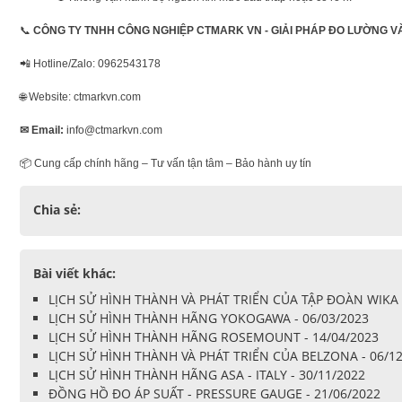
📞
CÔNG TY TNHH CÔNG NGHIỆP CTMARK VN - GIẢI PHÁP ĐO LƯỜNG VÀ
📲 Hotline/Zalo: 0962543178
🌐 Website: ctmarkvn.com
✉
Email:
info@ctmarkvn.com
📦 Cung cấp chính hãng – Tư vấn tận tâm – Bảo hành uy tín
Chia sẻ:
Bài viết khác:
LỊCH SỬ HÌNH THÀNH VÀ PHÁT TRIỂN CỦA TẬP ĐOÀN WIKA -
LỊCH SỬ HÌNH THÀNH HÃNG YOKOGAWA - 06/03/2023
LỊCH SỬ HÌNH THÀNH HÃNG ROSEMOUNT - 14/04/2023
LỊCH SỬ HÌNH THÀNH VÀ PHÁT TRIỂN CỦA BELZONA - 06/1
LỊCH SỬ HÌNH THÀNH HÃNG ASA - ITALY - 30/11/2022
ĐỒNG HỒ ĐO ÁP SUẤT - PRESSURE GAUGE - 21/06/2022