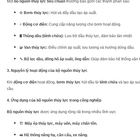
Một
bộ nguồn thủy lực tiêu chuẩn
thường bao gồm các thành phần sau:
⚙️
Bơm thủy lực:
Hút và đẩy dầu tạo áp suất.
⚡
Động cơ điện:
Cung cấp năng lượng cho bơm hoạt động.
🛢️
Thùng dầu (bình chứa):
Lưu trữ dầu thủy lực, đảm bảo tản nhiệt.
🧩
Van thủy lực:
Điều chỉnh áp suất, lưu lượng và hướng dòng dầu.
🔧
Bộ lọc dầu, đồng hồ áp suất, ống dẫn:
Giúp đảm bảo hệ thống vận h
3.
Nguyên lý hoạt động của bộ nguồn thủy lực
Khi
động cơ điện
hoạt động,
bơm thủy lực
hút dầu từ
bình chứa
và tạo áp su
cầu.
4.
Ứng dụng của bộ nguồn thủy lực trong công nghiệp
Bộ nguồn thủy lực
được ứng dụng rộng rãi trong nhiều lĩnh vực:
🏗️
Máy ép thủy lực, máy uốn, máy chấn tôn.
🚜
Hệ thống nâng hạ, cần cẩu, xe nâng.