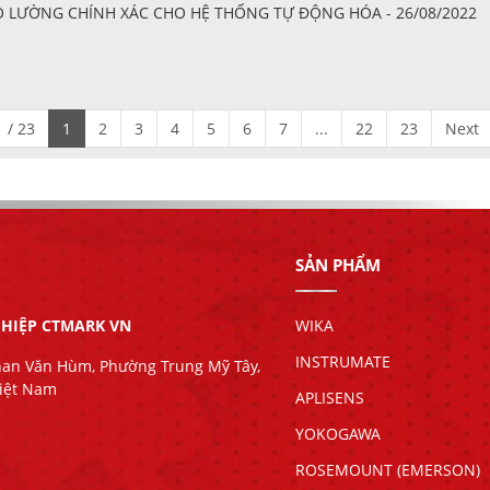
 ĐO LƯỜNG CHÍNH XÁC CHO HỆ THỐNG TỰ ĐỘNG HÓA - 26/08/2022
 / 23
1
2
3
4
5
6
7
...
22
23
Next
SẢN PHẨM
HIỆP CTMARK VN
WIKA
INSTRUMATE
han Văn Hùm, Phường Trung Mỹ Tây,
Việt Nam
APLISENS
YOKOGAWA
ROSEMOUNT (EMERSON)