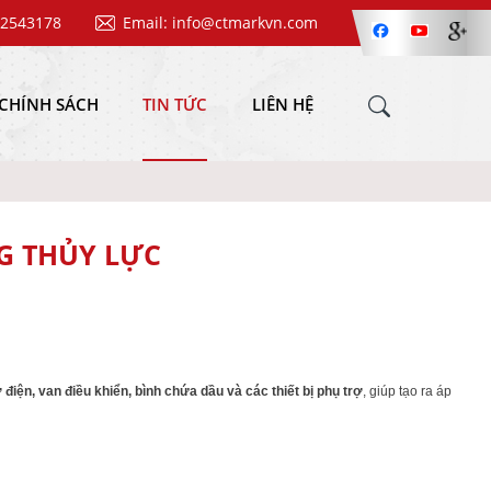
62543178
Email: info@ctmarkvn.com
CHÍNH SÁCH
TIN TỨC
LIÊN HỆ
G THỦY LỰC
điện, van điều khiển, bình chứa dầu và các thiết bị phụ trợ
, giúp tạo ra áp