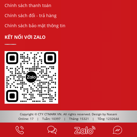
Chính sách thanh toán
Chính sách đổi - trả hàng
Chính sách bảo mật thông tin
KẾT NỐI VỚI ZALO
Copyright ©
CTY CTMARK VN
. All rights reserved. Design by Nasani
Online: 17
|
Tuần: 10397
|
Tháng: 15321
|
Tổng: 1232644