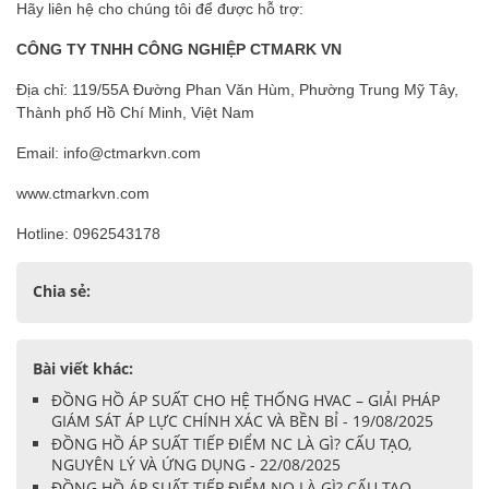
Hãy liên hệ cho chúng tôi để được hỗ trợ:
CÔNG TY TNHH CÔNG NGHIỆP CTMARK VN
Địa chỉ: 119/55A Đường Phan Văn Hùm, Phường Trung Mỹ Tây,
Thành phố Hồ Chí Minh, Việt Nam
Email: info@ctmarkvn.com
www.ctmarkvn.com
Hotline: 0962543178
Chia sẻ:
Bài viết khác:
ĐỒNG HỒ ÁP SUẤT CHO HỆ THỐNG HVAC – GIẢI PHÁP
GIÁM SÁT ÁP LỰC CHÍNH XÁC VÀ BỀN BỈ - 19/08/2025
ĐỒNG HỒ ÁP SUẤT TIẾP ĐIỂM NC LÀ GÌ? CẤU TẠO,
NGUYÊN LÝ VÀ ỨNG DỤNG - 22/08/2025
ĐỒNG HỒ ÁP SUẤT TIẾP ĐIỂM NO LÀ GÌ? CẤU TẠO,