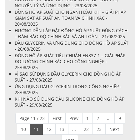
NGUYÊN LÝ VÀ ỨNG DỤNG - 23/08/2025
ĐỒNG HỒ ÁP SUẤT CHO NGÀNH DẦU KHÍ – GIẢI PHÁP
GIÁM SÁT ÁP SUẤT AN TOÀN VÀ CHÍNH XÁC -
20/08/2025
HƯỚNG DẪN LẮP ĐẶT ĐỒNG HỒ ÁP SUẤT ĐÚNG CÁCH
– ĐẢM BẢO ĐỘ CHÍNH XÁC VÀ AN TOÀN - 21/08/2025
DẦU GLYCERIN VÀ ỨNG DỤNG CHO ĐỒNG HỒ ÁP SUẤT
- 26/08/2025
ĐỒNG HỒ ÁP SUẤT TIÊU CHUẨN EN837-1 – GIẢI PHÁP
ĐO LƯỜNG CHÍNH XÁC CHO CÔNG NGHIỆP -
25/08/2025
VÌ SAO SỬ DỤNG DẦU GLYCERIN CHO ĐỒNG HỒ ÁP
SUẤT - 27/08/2025
ỨNG DỤNG DẦU GLYCERIN TRONG CÔNG NGHIỆP -
28/08/2025
KHI NÀO SỬ DỤNG DẦU SILICONE CHO ĐỒNG HỒ ÁP
SUẤT - 29/08/2025
Page 11 / 23
First
Prev
1
2
...
9
10
11
12
13
...
22
23
Next