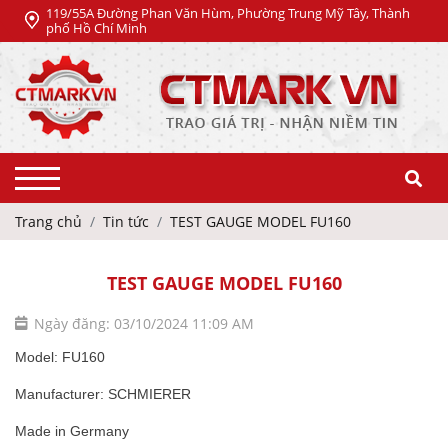
119/55A Đường Phan Văn Hùm, Phường Trung Mỹ Tây, Thành
phố Hồ Chí Minh
Trang chủ
Tin tức
TEST GAUGE MODEL FU160
TEST GAUGE MODEL FU160
Ngày đăng: 03/10/2024 11:09 AM
Model: FU160
Manufacturer: SCHMIERER
Made in Germany