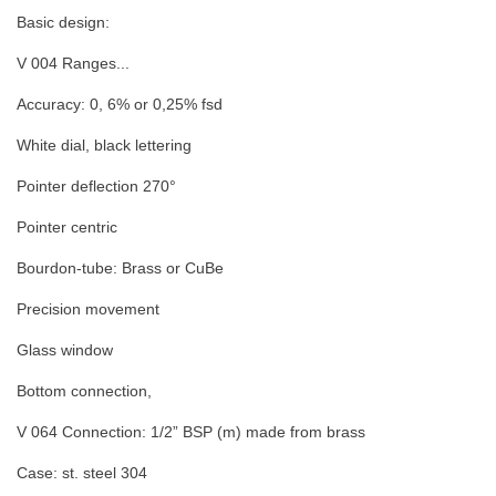
Basic design:
V 004 Ranges...
Accuracy: 0, 6% or 0,25% fsd
White dial, black lettering
Pointer deflection 270°
Pointer centric
Bourdon-tube: Brass or CuBe
Precision movement
Glass window
Bottom connection,
V 064 Connection: 1/2” BSP (m) made from brass
Case: st. steel 304