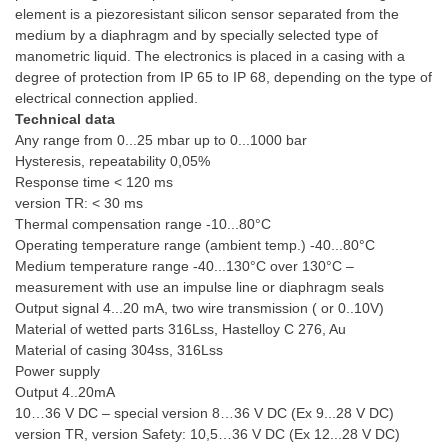
element is a piezoresistant silicon sensor separated from the
medium by a diaphragm and by specially selected type of
manometric liquid. The electronics is placed in a casing with a
degree of protection from IP 65 to IP 68, depending on the type of
electrical connection applied.
Technical data
Any range from 0...25 mbar up to 0...1000 bar
Hysteresis, repeatability 0,05%
Response time < 120 ms
version TR: < 30 ms
Thermal compensation range -10...80°C
Operating temperature range (ambient temp.) -40...80°C
Medium temperature range -40...130°C over 130°C –
measurement with use an impulse line or diaphragm seals
Output signal 4...20 mA, two wire transmission ( or 0..10V)
Material of wetted parts 316Lss, Hastelloy C 276, Au
Material of casing 304ss, 316Lss
Power supply
Output 4..20mA
10…36 V DC – special version 8…36 V DC (Ex 9...28 V DC)
version TR, version Safety: 10,5…36 V DC (Ex 12...28 V DC)