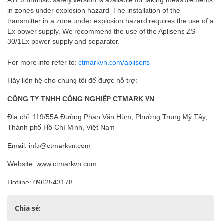
ATEX Intrinsic safety version is available for taking measurements
in zones under explosion hazard. The installation of the
transmitter in a zone under explosion hazard requires the use of a
Ex power supply. We recommend the use of the Aplisens ZS-
30/1Ex power supply and separator.
For more info refer to:
ctmarkvn.com/aplisens
Hãy liên hệ cho chúng tôi để được hỗ trợ:
CÔNG TY TNHH CÔNG NGHIỆP CTMARK VN
Địa chỉ: 119/55A Đường Phan Văn Hùm, Phường Trung Mỹ Tây,
Thành phố Hồ Chí Minh, Việt Nam
Email: info@ctmarkvn.com
Website: www.ctmarkvn.com
Hotline: 0962543178
Chia sẻ: