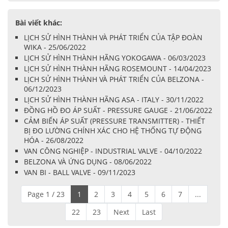
Bài viết khác:
LỊCH SỬ HÌNH THÀNH VÀ PHÁT TRIỂN CỦA TẬP ĐOÀN
WIKA - 25/06/2022
LỊCH SỬ HÌNH THÀNH HÃNG YOKOGAWA - 06/03/2023
LỊCH SỬ HÌNH THÀNH HÃNG ROSEMOUNT - 14/04/2023
LỊCH SỬ HÌNH THÀNH VÀ PHÁT TRIỂN CỦA BELZONA -
06/12/2023
LỊCH SỬ HÌNH THÀNH HÃNG ASA - ITALY - 30/11/2022
ĐỒNG HỒ ĐO ÁP SUẤT - PRESSURE GAUGE - 21/06/2022
CẢM BIẾN ÁP SUẤT (PRESSURE TRANSMITTER) - THIẾT
BỊ ĐO LƯỜNG CHÍNH XÁC CHO HỆ THỐNG TỰ ĐỘNG
HÓA - 26/08/2022
VAN CÔNG NGHIỆP - INDUSTRIAL VALVE - 04/10/2022
BELZONA VÀ ỨNG DỤNG - 08/06/2022
VAN BI - BALL VALVE - 09/11/2023
Page 1 / 23
1
2
3
4
5
6
7
...
22
23
Next
Last