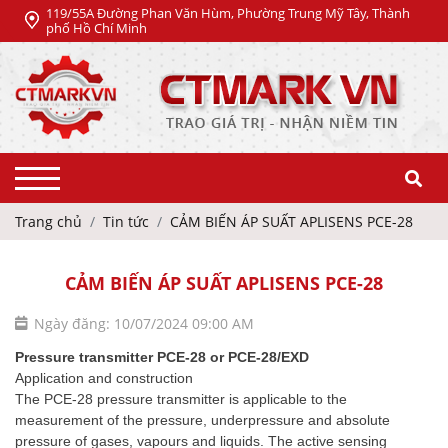
119/55A Đường Phan Văn Hùm, Phường Trung Mỹ Tây, Thành
phố Hồ Chí Minh
Trang chủ
Tin tức
CẢM BIẾN ÁP SUẤT APLISENS PCE-28
CẢM BIẾN ÁP SUẤT APLISENS PCE-28
Ngày đăng: 10/07/2024 09:00 AM
Pressure transmitter PCE-28 or PCE-28/EXD
Application and construction
The PCE-28 pressure transmitter is applicable to the
measurement of the pressure, underpressure and absolute
pressure of gases, vapours and liquids. The active sensing